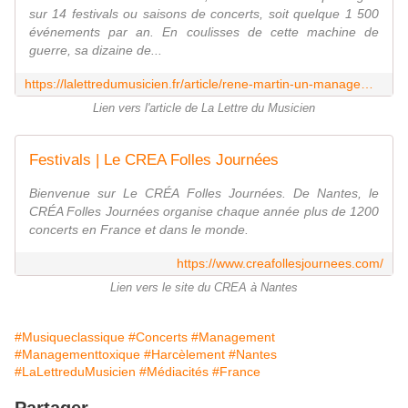
sur 14 festivals ou saisons de concerts, soit quelque 1 500
événements par an. En coulisses de cette machine de
guerre, sa dizaine de...
https://lalettredumusicien.fr/article/rene-martin-un-management-entre-aura-humiliations-et-hypersexualisation-8845
Lien vers l'article de La Lettre du Musicien
Festivals | Le CREA Folles Journées
Bienvenue sur Le CRÉA Folles Journées. De Nantes, le
CRÉA Folles Journées organise chaque année plus de 1200
concerts en France et dans le monde.
https://www.creafollesjournees.com/
Lien vers le site du CREA à Nantes
#Musiqueclassique
#Concerts
#Management
#Managementtoxique
#Harcèlement
#Nantes
#LaLettreduMusicien
#Médiacités
#France