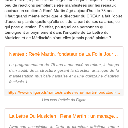
peu de réactions semblent s'être manifestées sur les réseaux
sociaux en soutien à René Martin âgé aujourd'hui de 75 ans.
Il faut quand même noter que le directeur du CREA n'a fait l'objet
d'aucune plainte quelle qu'elle soit de la part de ses salariés, ce
qui pose question. En effet, pourquoi ces personnes qui
témoignent anonymement dans l'enquête de La Lettre du
Musicien et de Médiacités n'ont-elles jamais porté plainte ?
Nantes : René Martin, fondateur de La Folle Journée, mis en retrait après des accusations de management toxique
Le programmateur de 75 ans a annoncé se retirer, le temps
d'un audit, de la structure gérant la direction artistique de la
manifestation musicale nantaise et d'une quinzaine d'autres
festivals. I...
https://www.lefigaro.fr/nantes/nantes-rene-martin-fondateur-de-la-folle-journee-mis-en-retrait-apres-des-accusations-de-management-toxique-20250926
Lien vers l'article du Figaro
La Lettre Du Musicien | René Martin : un management entre aura, humiliations et hypersexualisation
Avec son association le Créa, le directeur artistique règne