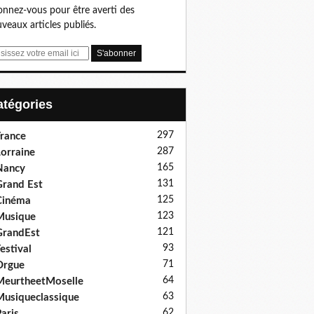
nnez-vous pour être averti des
veaux articles publiés.
Catégories
297
rance
287
orraine
165
Nancy
131
rand Est
125
Cinéma
123
Musique
121
GrandEst
93
estival
71
Orgue
64
eurtheetMoselle
63
usiqueclassique
62
aris