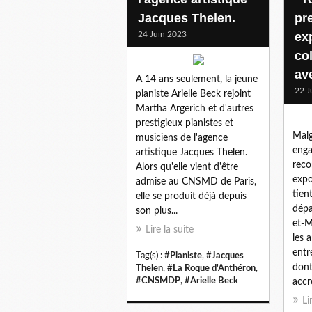
Jacques Thelen.
pr
24 Juin 2023
ex
co
av
A 14 ans seulement, la jeune
22 J
pianiste Arielle Beck rejoint
Martha Argerich et d'autres
prestigieux pianistes et
Malg
musiciens de l'agence
enga
artistique Jacques Thelen.
rec
Alors qu'elle vient d'être
expo
admise au CNSMD de Paris,
tien
elle se produit déjà depuis
dépa
son plus...
et-M
Lire la suite
les 
entr
Tag(s) :
#Pianiste
,
#Jacques
dont
Thelen
,
#La Roque d'Anthéron
,
#CNSMDP
,
#Arielle Beck
accr
Li