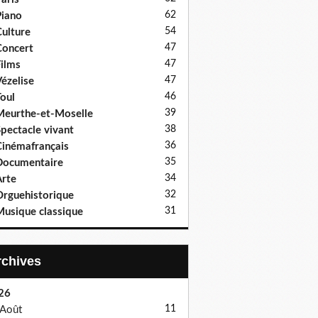
62
iano
54
ulture
47
oncert
47
ilms
47
ézelise
46
oul
39
eurthe-et-Moselle
38
pectacle vivant
36
inémafrançais
35
Documentaire
34
rte
32
rguehistorique
31
usique classique
Archives
26
11
Août