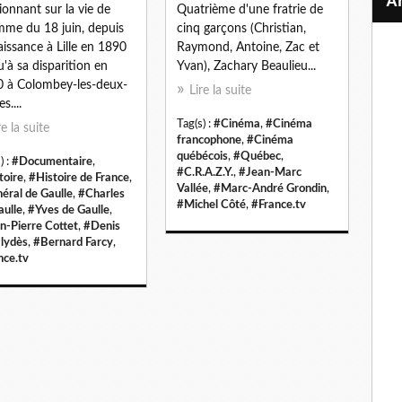
ionnant sur la vie de
Quatrième d'une fratrie de
mme du 18 juin, depuis
cinq garçons (Christian,
aissance à Lille en 1890
Raymond, Antoine, Zac et
u'à sa disparition en
Yvan), Zachary Beaulieu...
 à Colombey-les-deux-
Lire la suite
es....
Tag(s) :
#Cinéma
,
#Cinéma
re la suite
francophone
,
#Cinéma
québécois
,
#Québec
,
) :
#Documentaire
,
#C.R.A.Z.Y.
,
#Jean-Marc
toire
,
#Histoire de France
,
Vallée
,
#Marc-André Grondin
,
éral de Gaulle
,
#Charles
#Michel Côté
,
#France.tv
aulle
,
#Yves de Gaulle
,
n-Pierre Cottet
,
#Denis
lydès
,
#Bernard Farcy
,
nce.tv