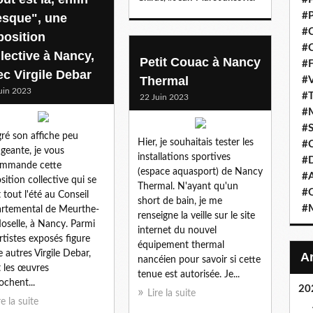
#P
esque", une
#C
position
#C
llective à Nancy,
Petit Couac à Nancy
#F
ec Virgile Debar
Thermal
#V
uin 2023
#T
22 Juin 2023
#M
#S
ré son affiche peu
Hier, je souhaitais tester les
#C
geante, je vous
installations sportives
#
ommande cette
(espace aquasport) de Nancy
#A
sition collective qui se
Thermal. N'ayant qu'un
#O
t tout l'été au Conseil
short de bain, je me
#M
rtemental de Meurthe-
renseigne la veille sur le site
oselle, à Nancy. Parmi
internet du nouvel
artistes exposés figure
équipement thermal
e autres Virgile Debar,
nancéien pour savoir si cette
 les œuvres
tenue est autorisée. Je...
ochent...
20
Lire la suite
re la suite