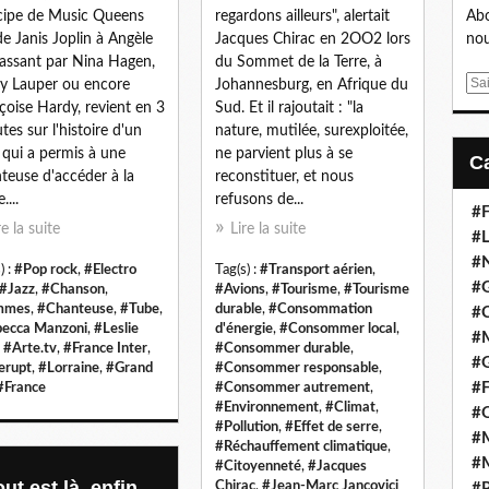
cipe de Music Queens
regardons ailleurs", alertait
Abo
de Janis Joplin à Angèle
Jacques Chirac en 2OO2 lors
nou
assant par Nina Hagen,
du Sommet de la Terre, à
E
y Lauper ou encore
Johannesburg, en Afrique du
m
çoise Hardy, revient en 3
Sud. Et il rajoutait : "la
a
tes sur l'histoire d'un
nature, mutilée, surexploitée,
i
e qui a permis à une
ne parvient plus à se
l
teuse d'accéder à la
reconstituer, et nous
....
refusons de...
#F
re la suite
Lire la suite
#L
#
) :
#Pop rock
,
#Electro
Tag(s) :
#Transport aérien
,
#G
#Jazz
,
#Chanson
,
#Avions
,
#Tourisme
,
#Tourisme
mmes
,
#Chanteuse
,
#Tube
,
durable
,
#Consommation
#
ecca Manzoni
,
#Leslie
d'énergie
,
#Consommer local
,
#
,
#Arte.tv
,
#France Inter
,
#Consommer durable
,
#
lerupt
,
#Lorraine
,
#Grand
#Consommer responsable
,
#F
#France
#Consommer autrement
,
#Environnement
,
#Climat
,
#
#Pollution
,
#Effet de serre
,
#M
#Réchauffement climatique
,
#M
#Citoyenneté
,
#Jacques
ut est là, enfin
Chirac
,
#Jean-Marc Jancovici
#P