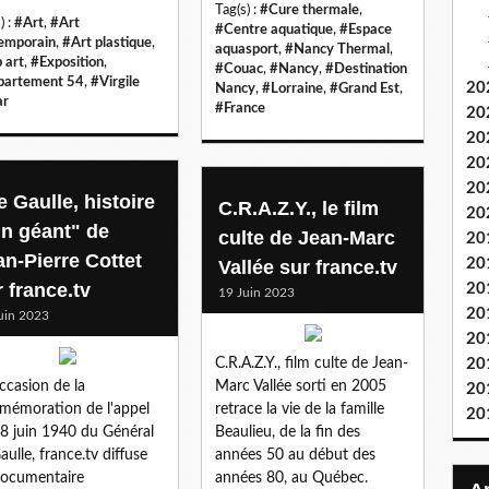
Tag(s) :
#Cure thermale
,
) :
#Art
,
#Art
#Centre aquatique
,
#Espace
emporain
,
#Art plastique
,
aquasport
,
#Nancy Thermal
,
 art
,
#Exposition
,
#Couac
,
#Nancy
,
#Destination
artement 54
,
#Virgile
20
Nancy
,
#Lorraine
,
#Grand Est
,
ar
#France
20
20
20
20
e Gaulle, histoire
C.R.A.Z.Y., le film
20
un géant" de
culte de Jean-Marc
20
an-Pierre Cottet
20
Vallée sur france.tv
 france.tv
20
19 Juin 2023
20
uin 2023
20
C.R.A.Z.Y., film culte de Jean-
20
occasion de la
Marc Vallée sorti en 2005
20
émoration de l'appel
retrace la vie de la famille
20
8 juin 1940 du Général
Beaulieu, de la fin des
aulle, france.tv diffuse
années 50 au début des
ocumentaire
années 80, au Québec.