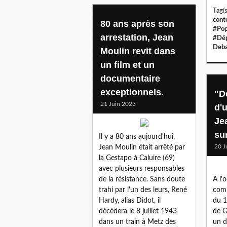
Tag(s
cont
80 ans après son
#Pop
arrestation, Jean
#Dép
Deb
Moulin revit dans
un film et un
documentaire
exceptionnels.
"D
21 Juin 2023
d'
Je
sur
Il y a 80 ans aujourd'hui,
20 J
Jean Moulin était arrêté par
la Gestapo à Caluire (69)
avec plusieurs responsables
de la résistance. Sans doute
A l'
trahi par l'un des leurs, René
comm
Hardy, alias Didot, il
du 1
décèdera le 8 juillet 1943
de G
dans un train à Metz des
un d