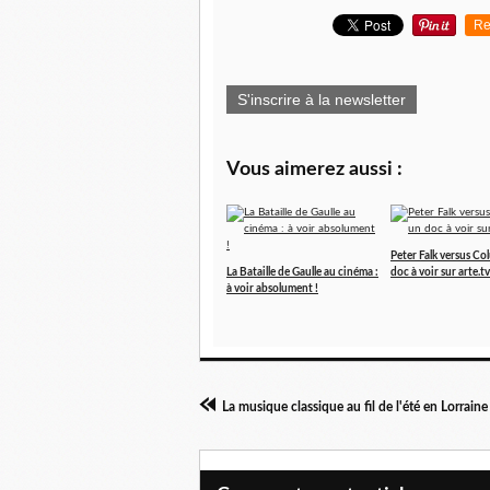
Re
S'inscrire à la newsletter
Vous aimerez aussi :
Peter Falk versus C
La Bataille de Gaulle au cinéma :
doc à voir sur arte.tv
à voir absolument !