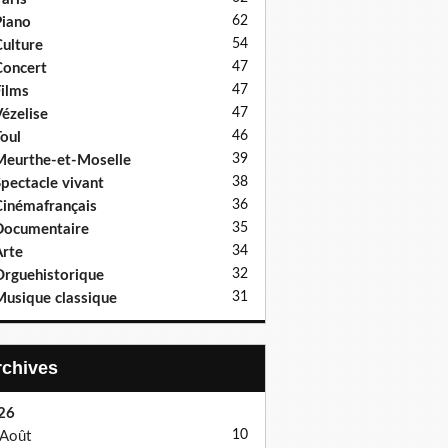
62
iano
54
ulture
47
oncert
47
ilms
47
ézelise
46
oul
39
eurthe-et-Moselle
38
pectacle vivant
36
inémafrançais
35
Documentaire
34
rte
32
rguehistorique
31
usique classique
Archives
26
10
Août