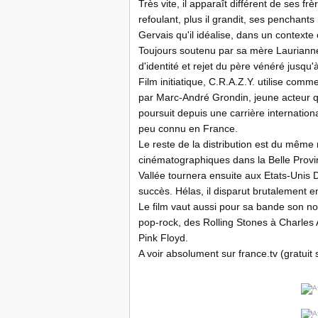
Très vite, il apparaît différent de ses f
refoulant, plus il grandit, ses penchan
Gervais qu'il idéalise, dans un contexte 
Toujours soutenu par sa mère Laurianne,
d'identité et rejet du père vénéré jusqu'
Film initiatique, C.R.A.Z.Y. utilise comm
par Marc-André Grondin, jeune acteur qu
poursuit depuis une carrière internation
peu connu en France.
Le reste de la distribution est du même
cinématographiques dans la Belle Provin
Vallée tournera ensuite aux Etats-Unis 
succès. Hélas, il disparut brutalement 
Le film vaut aussi pour sa bande son no
pop-rock, des Rolling Stones à Charles 
Pink Floyd.
A voir absolument sur france.tv (gratuit s