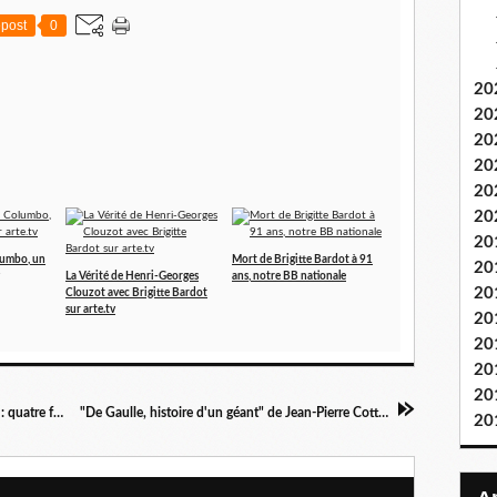
post
0
20
20
20
20
20
20
20
olumbo, un
Mort de Brigitte Bardot à 91
20
La Vérité de Henri-Georges
ans, notre BB nationale
20
Clouzot avec Brigitte Bardot
sur arte.tv
20
20
20
20
La musique classique au fil de l'été en Lorraine : quatre festivals à suivre
"De Gaulle, histoire d'un géant" de Jean-Pierre Cottet sur france.tv
20