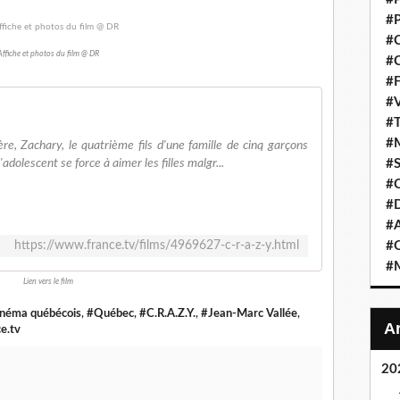
#P
#C
Affiche et photos du film @ DR
#C
#F
#V
#T
#M
ère, Zachary, le quatrième fils d'une famille de cinq garçons
adolescent se force à aimer les filles malgr...
#S
#C
#
#A
https://www.france.tv/films/4969627-c-r-a-z-y.html
#O
#M
Lien vers le film
néma québécois
,
#Québec
,
#C.R.A.Z.Y.
,
#Jean-Marc Vallée
,
e.tv
20