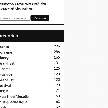
nnez-vous pour être averti des
veaux articles publiés.
Catégories
296
rance
286
orraine
165
Nancy
131
rand Est
125
Cinéma
123
Musique
120
GrandEst
93
estival
71
Orgue
63
eurtheetMoselle
63
usiqueclassique
62
aris