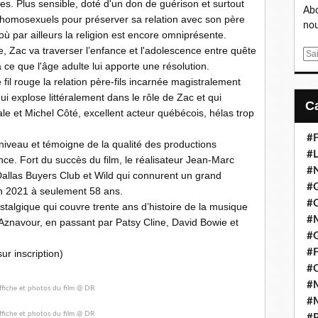
rères. Plus sensible, doté d'un don de guérison et surtout
Abo
ts homosexuels pour préserver sa relation avec son père
nou
où par ailleurs la religion est encore omniprésente.
 Zac va traverser l’enfance et l'adolescence entre quête
E
à ce que l'âge adulte lui apporte une résolution.
m
e fil rouge la relation père-fils incarnée magistralement
a
i explose littéralement dans le rôle de Zac et qui
i
ale et Michel Côté, excellent acteur québécois, hélas trop
l
#F
 niveau et témoigne de la qualité des productions
#L
ce. Fort du succès du film, le réalisateur Jean-Marc
#
Dallas Buyers Club et Wild qui connurent un grand
#G
en 2021 à seulement 58 ans.
#
stalgique qui couvre trente ans d’histoire de la musique
#
Aznavour, en passant par Patsy Cline, David Bowie et
#
#F
ur inscription)
#
#M
#M
#P