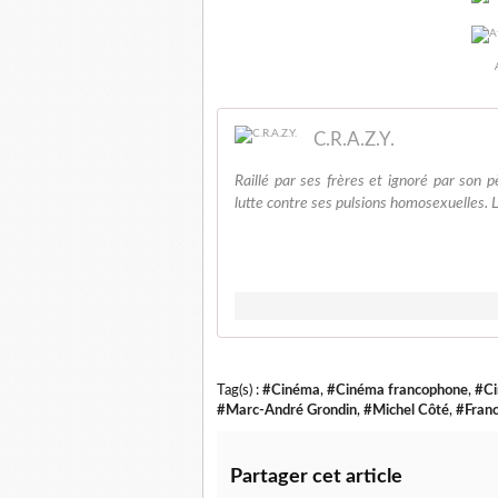
C.R.A.Z.Y.
Raillé par ses frères et ignoré par son p
lutte contre ses pulsions homosexuelles. L'
Tag(s) :
#Cinéma
,
#Cinéma francophone
,
#Ci
#Marc-André Grondin
,
#Michel Côté
,
#Franc
Partager cet article