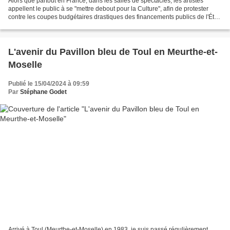
Alors que partout en France, dans les salles de spectacles, les artistes
appellent le public à se "mettre debout pour la Culture", afin de protester
contre les coupes budgétaires drastiques des financements publics de l'État
et des collectivités, un ensemble...
L'avenir du Pavillon bleu de Toul en Meurthe-et-
Moselle
Publié le 15/04/2024 à 09:59
Par
Stéphane Godet
Arrivé à Toul (Meurthe-et-Moselle) en 1983, je suis passé régulièrement