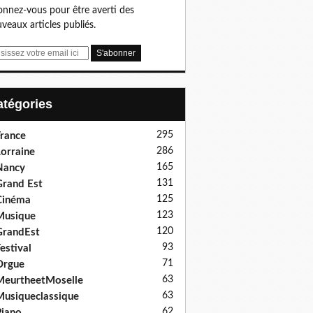
nnez-vous pour être averti des
veaux articles publiés.
Catégories
295
rance
286
orraine
165
Nancy
131
rand Est
125
Cinéma
123
Musique
120
GrandEst
93
estival
71
Orgue
63
eurtheetMoselle
63
usiqueclassique
62
iano