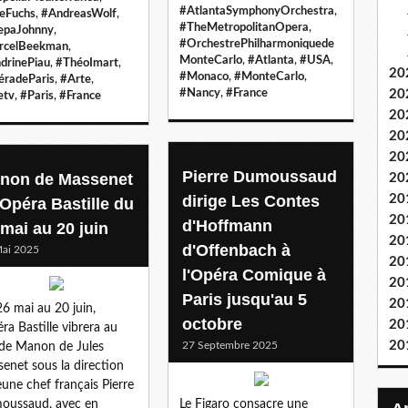
#AtlantaSymphonyOrchestra
,
ieFuchs
,
#AndreasWolf
,
#TheMetropolitanOpera
,
epaJohnny
,
#OrchestrePhilharmoniquede
rcelBeekman
,
MonteCarlo
,
#Atlanta
,
#USA
,
drinePiau
,
#ThéoImart
,
20
#Monaco
,
#MonteCarlo
,
radeParis
,
#Arte
,
#Nancy
,
#France
20
etv
,
#Paris
,
#France
20
20
20
Pierre Dumoussaud
non de Massenet
20
dirige Les Contes
20
'Opéra Bastille du
20
d'Hoffmann
 mai au 20 juin
20
d'Offenbach à
ai 2025
20
l'Opéra Comique à
20
Paris jusqu'au 5
20
6 mai au 20 juin,
octobre
20
éra Bastille vibrera au
20
27 Septembre 2025
de Manon de Jules
enet sous la direction
eune chef français Pierre
oussaud, avec en
Le Figaro consacre une