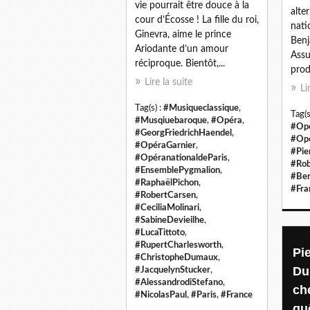
vie pourrait être douce à la
alte
cour d’Écosse ! La fille du roi,
nati
Ginevra, aime le prince
Benj
Ariodante d’un amour
Assu
réciproque. Bientôt,...
prod
Lire la suite
Li
Tag(s) :
#Musiqueclassique
,
Tag(s
#Musqiuebaroque
,
#Opéra
,
#Op
#GeorgFriedrichHaendel
,
#Opé
#OpéraGarnier
,
#Pie
#OpéranationaldeParis
,
#Rob
#EnsemblePygmalion
,
#Ben
#RaphaëlPichon
,
#Fra
#RobertCarsen
,
#CeciliaMolinari
,
#SabineDevieilhe
,
#LucaTittoto
,
#RupertCharlesworth
,
Pi
#ChristopheDumaux
,
Du
#JacquelynStucker
,
#AlessandrodiStefano
,
ch
#NicolasPaul
,
#Paris
,
#France
qu