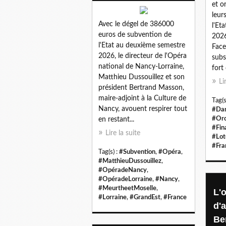
et o
leur
Avec le dégel de 386000
l'Et
euros de subvention de
2026
l'Etat au deuxième semestre
Face
2026, le directeur de l'Opéra
subs
national de Nancy-Lorraine,
fort 
Matthieu Dussouillez et son
Li
président Bertrand Masson,
maire-adjoint à la Culture de
Tag(s
Nancy, avouent respirer tout
#Da
#Orc
en restant...
#Fin
Lire la suite
#Lot
#Fra
Tag(s) :
#Subvention
,
#Opéra
,
#MatthieuDussouillez
,
#OpéradeNancy
,
#OpéradeLorraine
,
#Nancy
,
#MeurtheetMoselle
,
L'
#Lorraine
,
#GrandEst
,
#France
d'
Be