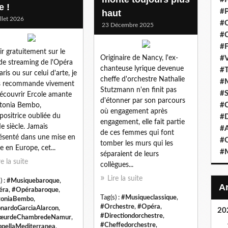
e !
#P
haut
illet 2026
#C
23 Décembre 2025
#C
#F
ir gratuitement sur le
Originaire de Nancy, l'ex-
#V
 de streaming de l'Opéra
chanteuse lyrique devenue
#T
ris ou sur celui d'arte, je
cheffe d'orchestre Nathalie
#M
s recommande vivement
Stutzmann n'en finit pas
#S
écouvrir Ercole amante
d'étonner par son parcours
#C
tonia Bembo,
où engagement après
ositrice oubliée du
#
engagement, elle fait partie
Ie siècle. Jamais
#A
de ces femmes qui font
ésenté dans une mise en
#O
tomber les murs qui les
e en Europe, cet...
#M
séparaient de leurs
re la suite
collègues...
Lire la suite
) :
#Musiquebaroque
,
éra
,
#Opérabaroque
,
Tag(s) :
#Musiqueclassique
,
toniaBembo
,
#Orchestre
,
#Opéra
,
nardoGarciaAlarcon
,
20
#Directiondorchestre
,
œurdeChambredeNamur
,
#Cheffedorchestre
,
pellaMediterranea
,