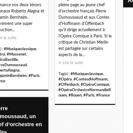
rnance nos deux ténors
pleine page au jeune chef
onaux Roberto Alagna et
d'orchestre français Pierre
amin Bernheim.
Dumoussaud et aux Contes
rément une super
d'Hoffmann d'Offenbach
uction...
qu'il dirige actuellement à
l'Opéra Comique à Paris. Si la
re la suite
critique de Christian Merlin
est partagée sur certains
) :
#Musiqueclassique
,
éra
,
#Massenet
,
aspects de la...
raBastille
,
Lire la suite
rreDumoussaud
,
ertoAlagna
,
Tag(s) :
#Musiqueclassique
,
jaminBernheim
,
#Paris
,
#Opéra
,
#ContesdHoffmann
,
nce
#Offenbach
,
#OpéraComique
,
#OpéraOrchestreNormandieR
ouen
,
#Rouen
,
#Paris
,
#France
erre
moussaud, un
ef d’orchestre en
ête