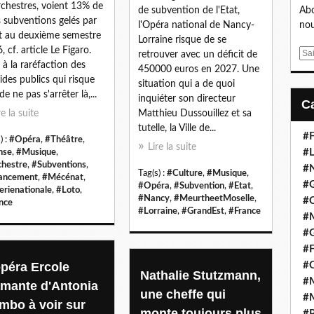
rchestres, voient 13% de
de subvention de l'Etat,
Abo
s subventions gelés par
l'Opéra national de Nancy-
nou
at au deuxième semestre
Lorraine risque de se
, cf. article Le Figaro.
E
retrouver avec un déficit de
 à la raréfaction des
m
450000 euros en 2027. Une
ides publics qui risque
a
situation qui a de quoi
de ne pas s'arrêter là,...
i
inquiéter son directeur
l
re la suite
Matthieu Dussouillez et sa
tutelle, la Ville de...
#F
) :
#Opéra
,
#Théâtre
,
Lire la suite
#L
nse
,
#Musique
,
hestre
,
#Subventions
,
#
Tag(s) :
#Culture
,
#Musique
,
ancement
,
#Mécénat
,
#G
#Opéra
,
#Subvention
,
#Etat
,
erienationale
,
#Loto
,
#Nancy
,
#MeurtheetMoselle
,
#
nce
#Lorraine
,
#GrandEst
,
#France
#
#
#F
opéra Ercole
#
Nathalie Stutzmann,
#M
amante d'Antonia
une cheffe qui
#M
mbo à voir sur
monte toujours plus
#P