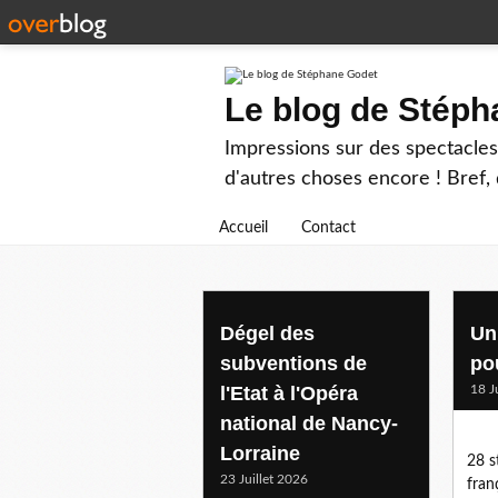
Le blog de Stép
Impressions sur des spectacles 
d'autres choses encore ! Bref, d
Accueil
Contact
opera
Dégel des
Un
subventions de
pou
l'Etat à l'Opéra
18 J
national de Nancy-
Lorraine
28 s
23 Juillet 2026
fran