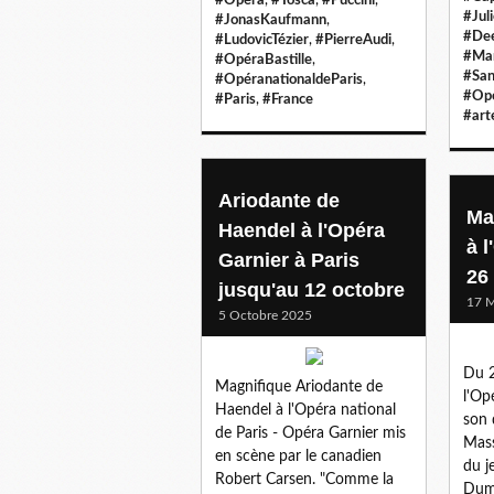
#Jul
#JonasKaufmann
,
#De
#LudovicTézier
,
#PierreAudi
,
#Ma
#OpéraBastille
,
#San
#OpéranationaldeParis
,
#Opé
#Paris
,
#France
#art
Ariodante de
Ma
Haendel à l'Opéra
à l
Garnier à Paris
26
jusqu'au 12 octobre
17 M
5 Octobre 2025
Du 2
Magnifique Ariodante de
l'Op
Haendel à l'Opéra national
son 
de Paris - Opéra Garnier mis
Mass
en scène par le canadien
du j
Robert Carsen. "Comme la
Dum