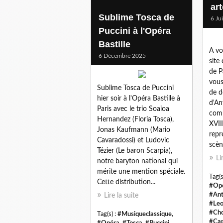
art
Sublime Tosca de
6 Ju
Puccini à l'Opéra
Bastille
A vo
6 Décembre 2025
site
de Pa
vou
Sublime Tosca de Puccini
de d
hier soir à l'Opéra Bastille à
d'An
Paris avec le trio Soaioa
comp
Hernandez (Floria Tosca),
XVII
Jonas Kaufmann (Mario
repr
Cavaradossi) et Ludovic
scèn
Tézier (Le baron Scarpia),
Li
notre baryton national qui
mérite une mention spéciale.
Tag(s
Cette distribution...
#Op
#An
Lire la suite
#Leo
#Ch
Tag(s) :
#Musiqueclassique
,
#Cap
#Opéra
,
#Tosca
,
#Puccini
,