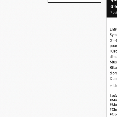
d'
7 Ju
Entr
Symp
d’He
pour
l’Or
dima
Musi
Bill
d'or
Dumo
Li
Tag(s
#Mus
#Mus
#Che
#Opé