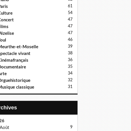
61
aris
54
ulture
47
oncert
47
ilms
47
ézelise
46
oul
39
eurthe-et-Moselle
38
pectacle vivant
36
inémafrançais
35
Documentaire
34
rte
32
rguehistorique
31
usique classique
Archives
26
9
Août