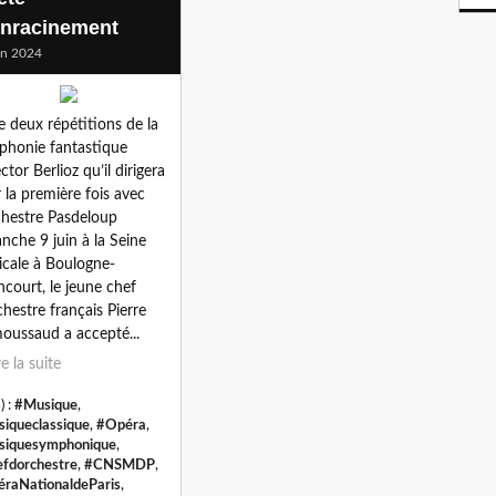
enracinement
in 2024
e deux répétitions de la
honie fantastique
ctor Berlioz qu’il dirigera
 la première fois avec
chestre Pasdeloup
nche 9 juin à la Seine
cale à Boulogne-
ancourt, le jeune chef
chestre français Pierre
ussaud a accepté...
re la suite
) :
#Musique
,
iqueclassique
,
#Opéra
,
iquesymphonique
,
fdorchestre
,
#CNSMDP
,
raNationaldeParis
,