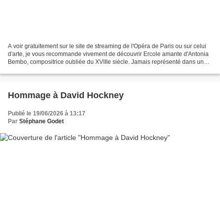
A voir gratuitement sur le site de streaming de l'Opéra de Paris ou sur celui
d'arte, je vous recommande vivement de découvrir Ercole amante d'Antonia
Bembo, compositrice oubliée du XVIIIe siècle. Jamais représenté dans une
mise en scène en Europe, cet...
Hommage à David Hockney
Publié le 19/06/2026 à 13:17
Par
Stéphane Godet