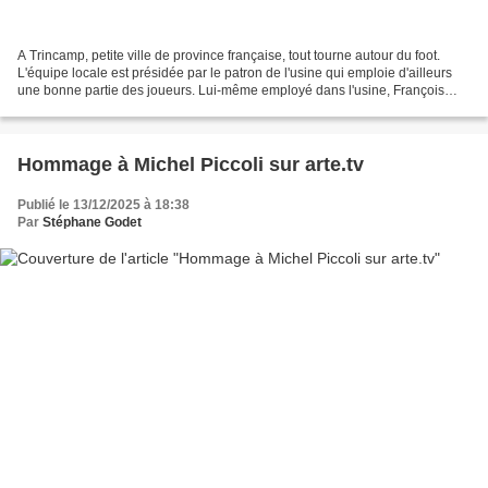
A Trincamp, petite ville de province française, tout tourne autour du foot.
L'équipe locale est présidée par le patron de l'usine qui emploie d'ailleurs
une bonne partie des joueurs. Lui-même employé dans l'usine, François
Perrin joue comme ailier dans...
Hommage à Michel Piccoli sur arte.tv
Publié le 13/12/2025 à 18:38
Par
Stéphane Godet