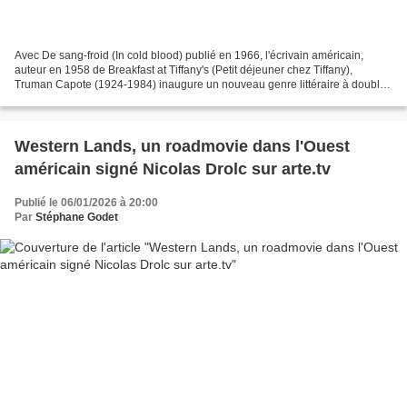
Avec De sang-froid (In cold blood) publié en 1966, l'écrivain américain,
auteur en 1958 de Breakfast at Tiffany's (Petit déjeuner chez Tiffany),
Truman Capote (1924-1984) inaugure un nouveau genre littéraire à double
titre à savoir le roman vérité (nonfiction...
Western Lands, un roadmovie dans l'Ouest
américain signé Nicolas Drolc sur arte.tv
Publié le 06/01/2026 à 20:00
Par
Stéphane Godet