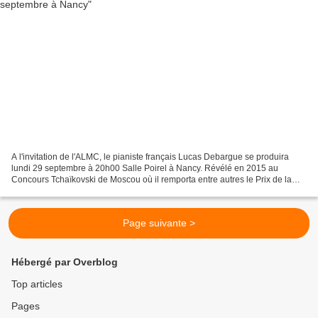
A l'invitation de l'ALMC, le pianiste français Lucas Debargue se produira
lundi 29 septembre à 20h00 Salle Poirel à Nancy. Révélé en 2015 au
Concours Tchaïkovski de Moscou où il remporta entre autres le Prix de la
Critique Musicale décerné pour "son talent...
Page suivante >
Hébergé par Overblog
Top articles
Pages