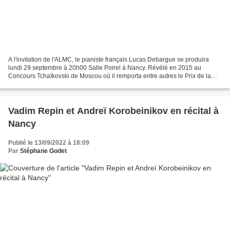
A l'invitation de l'ALMC, le pianiste français Lucas Debargue se produira
lundi 29 septembre à 20h00 Salle Poirel à Nancy. Révélé en 2015 au
Concours Tchaïkovski de Moscou où il remporta entre autres le Prix de la
Critique Musicale décerné pour "son talent...
Vadim Repin et Andreï Korobeinikov en récital à
Nancy
Publié le 13/09/2022 à 18:09
Par
Stéphane Godet