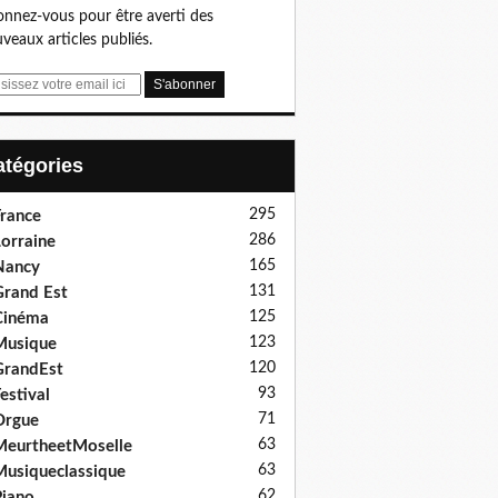
nnez-vous pour être averti des
veaux articles publiés.
Catégories
295
rance
286
orraine
165
Nancy
131
rand Est
125
Cinéma
123
Musique
120
GrandEst
93
estival
71
Orgue
63
eurtheetMoselle
63
usiqueclassique
62
iano