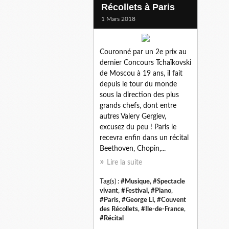
Récollets à Paris
1 Mars 2018
Couronné par un 2e prix au
dernier Concours Tchaïkovski
de Moscou à 19 ans, il fait
depuis le tour du monde
sous la direction des plus
grands chefs, dont entre
autres Valery Gergiev,
excusez du peu ! Paris le
recevra enfin dans un récital
Beethoven, Chopin,...
Lire la suite
Tag(s) :
#Musique
,
#Spectacle
vivant
,
#Festival
,
#Piano
,
#Paris
,
#George Li
,
#Couvent
des Récollets
,
#Ile-de-France
,
#Récital