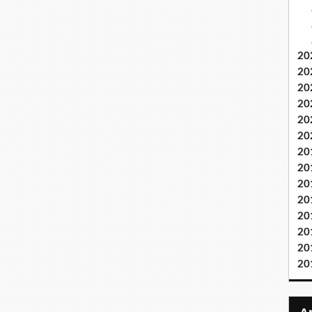
20
20
20
20
20
20
20
20
20
20
20
20
20
20