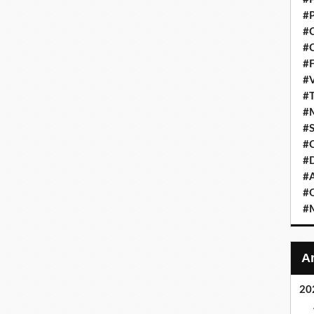
#P
#C
#C
#F
#V
#T
#M
#S
#C
#
#A
#O
#M
20