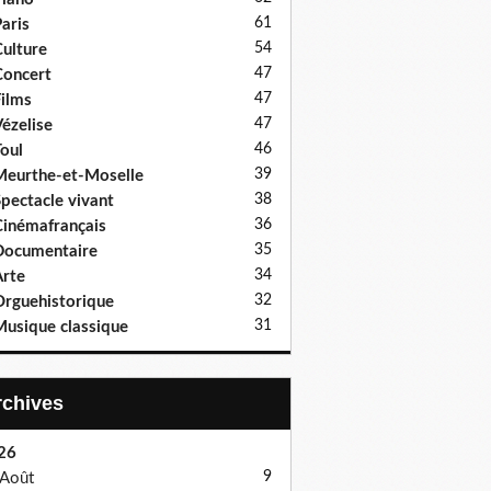
61
aris
54
ulture
47
oncert
47
ilms
47
ézelise
46
oul
39
eurthe-et-Moselle
38
pectacle vivant
36
inémafrançais
35
Documentaire
34
rte
32
rguehistorique
31
usique classique
Archives
26
9
Août