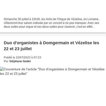
Dimanche 30 juillet à 15h30, les Amis de l'Orgue de Vézelise, en Lorraine,
clôtureront leur saison estivale par un concert à ne pas manquer. Avec ses
deux suites pour orgue et ses deux suites pour clavecin, c'est en effet
l'intégrale de l'œuvre de Louis-Nicolas...
Duo d'organistes à Domgermain et Vézelise les
22 et 23 juillet
Publié le 22/07/2023 à 07:23
Par
Stéphane Godet