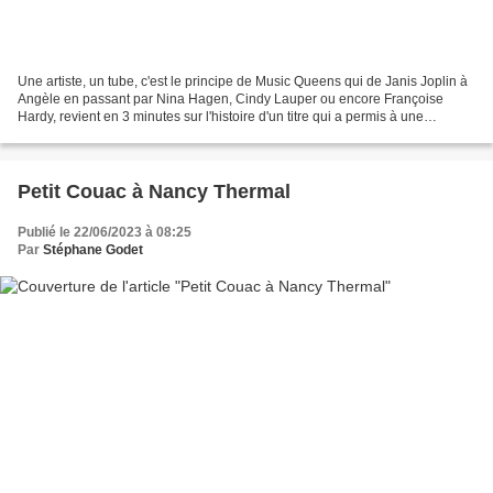
Une artiste, un tube, c'est le principe de Music Queens qui de Janis Joplin à
Angèle en passant par Nina Hagen, Cindy Lauper ou encore Françoise
Hardy, revient en 3 minutes sur l'histoire d'un titre qui a permis à une
chanteuse d'accéder à la gloire....
Petit Couac à Nancy Thermal
Publié le 22/06/2023 à 08:25
Par
Stéphane Godet