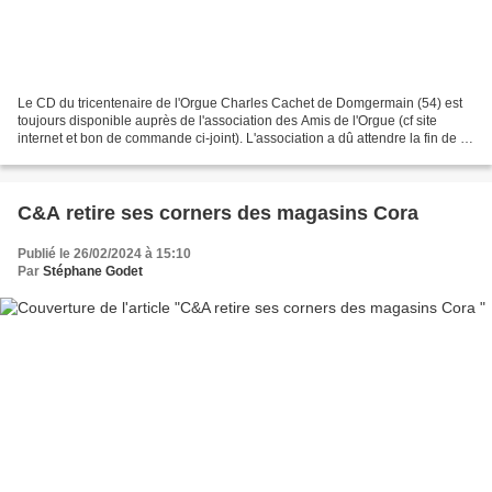
Le CD du tricentenaire de l'Orgue Charles Cachet de Domgermain (54) est
toujours disponible auprès de l'association des Amis de l'Orgue (cf site
internet et bon de commande ci-joint). L'association a dû attendre la fin de la
période Covid pour pouvoir...
C&A retire ses corners des magasins Cora
Publié le 26/02/2024 à 15:10
Par
Stéphane Godet