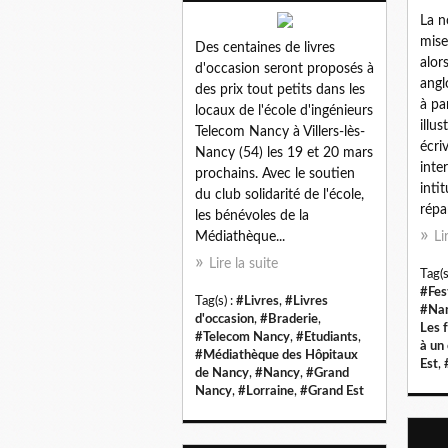
La n
mise
Des centaines de livres
alor
d'occasion seront proposés à
angl
des prix tout petits dans les
à pa
locaux de l'école d'ingénieurs
illu
Telecom Nancy à Villers-lès-
écri
Nancy (54) les 19 et 20 mars
inter
prochains. Avec le soutien
inti
du club solidarité de l'école,
répar
les bénévoles de la
Médiathèque...
Li
Lire la suite
Tag(s
#Fes
Tag(s) :
#Livres
,
#Livres
#Na
d'occasion
,
#Braderie
,
Les 
#Telecom Nancy
,
#Etudiants
,
à un
#Médiathèque des Hôpitaux
Est
,
de Nancy
,
#Nancy
,
#Grand
Nancy
,
#Lorraine
,
#Grand Est