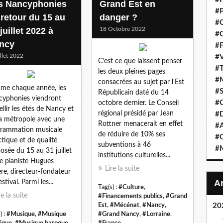
s Nancyphonies
Grand Est en
#P
 retour du 15 au
danger ?
#C
juillet 2022 à
18 Octobre 2022
#C
ncy
#F
illet 2022
#V
C'est ce que laissent penser
#T
les deux pleines pages
#M
consacrées au sujet par l'Est
e chaque année, les
#S
Républicain daté du 14
yphonies viendront
#C
octobre dernier. Le Conseil
llir les étés de Nancy et
régional présidé par Jean
#
a métropole avec une
Rottner menacerait en effet
#A
rammation musicale
de réduire de 10% ses
#O
ctique et de qualité
subventions à 46
#M
osée du 15 au 31 juillet
institutions culturelles...
le pianiste Hugues
Lire la suite
ère, directeur-fondateur
stival. Parmi les...
Tag(s) :
#Culture
,
re la suite
#Financements publics
,
#Grand
Est
,
#Mécénat
,
#Nancy
,
20
) :
#Musique
,
#Musique
#Grand Nancy
,
#Lorraine
,
sique
,
#Musique baroque
,
#France