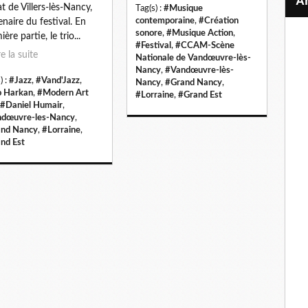
at de Villers-lès-Nancy,
Tag(s) :
#Musique
contemporaine
,
#Création
enaire du festival. En
sonore
,
#Musique Action
,
ère partie, le trio...
#Festival
,
#CCAM-Scène
re la suite
Nationale de Vandœuvre-lès-
Nancy
,
#Vandœuvre-lès-
) :
#Jazz
,
#Vand'Jazz
,
Nancy
,
#Grand Nancy
,
o Harkan
,
#Modern Art
#Lorraine
,
#Grand Est
#Daniel Humair
,
dœuvre-les-Nancy
,
nd Nancy
,
#Lorraine
,
nd Est