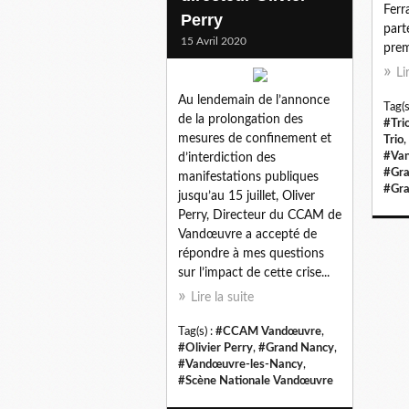
Ferr
Perry
part
15 Avril 2020
premi
Li
Au lendemain de l’annonce
Tag(s
de la prolongation des
#Tri
mesures de confinement et
Trio
,
#Van
d’interdiction des
#Gra
manifestations publiques
#Gra
jusqu’au 15 juillet, Oliver
Perry, Directeur du CCAM de
Vandœuvre a accepté de
répondre à mes questions
sur l’impact de cette crise...
Lire la suite
Tag(s) :
#CCAM Vandœuvre
,
#Olivier Perry
,
#Grand Nancy
,
#Vandœuvre-les-Nancy
,
#Scène Nationale Vandœuvre