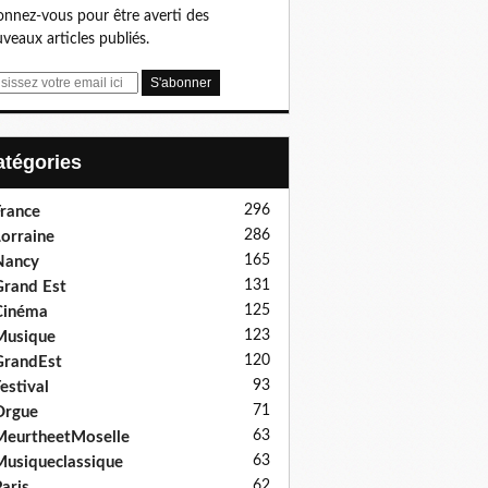
nnez-vous pour être averti des
veaux articles publiés.
Catégories
296
rance
286
orraine
165
Nancy
131
rand Est
125
Cinéma
123
Musique
120
GrandEst
93
estival
71
Orgue
63
eurtheetMoselle
63
usiqueclassique
62
aris