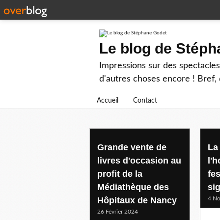
Le blog de Stép
Impressions sur des spectacles 
d'autres choses encore ! Bref, d
Accueil
Contact
grand nancy
Grande vente de
La
livres d'occasion au
l'
profit de la
fe
Médiathèque des
si
Hôpitaux de Nancy
4 N
26 Février 2024