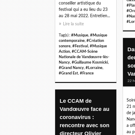
conseiller artistique du
#Pia
festival qui a eu lieu du 23
#Orc
au 28 mai 2022. Entretien...
#Na
#Lor
Lire la suite
Tag(s) :
#Musique
,
#Musique
contemporaine
,
#Création
sonore
,
#Festival
,
#Musique
Da
Action
,
#CCAM-Scène
de
Nationale de Vandœuvre-lès-
Nancy
,
#Guillaume Kosmicki
,
so
#Grand Nancy
,
#Lorraine
,
Va
#Grand Est
,
#France
22 M
Le CCAM de
Soir
21 m
Vandœuvre face au
de j
coronavirus :
Nanc
rencontre avec son
a of
au p
directeur Olivier