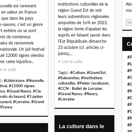
institutions culturelles de la
Abo
ouvelle est rarement
région Grand Est de voir
nou
 en valeur en France
leurs subventions régionales
s que dans les pays
E
amputées de 1o% en 2023,
o-saxons, c'est un genre
m
la région tente d'apaiser les
rt entière où se sont
a
esprits en faisant savoir dans
strés de nombreux
i
l'Est Républicain dimanche
vains de renommée
l
23 octobre (cf. articles ci-
nationale. Un joli festival
joints),...
tulé 12000 signes viendra
#F
er cette injustice...
Lire la suite
#L
re la suite
#
Tag(s) :
#Culture
,
#Grand Est
,
#G
#Subvention
,
#Institutions
) :
#Littérature
,
#Nouvelle
,
culturelles
,
#Petter Jacobsson
,
#
tival
,
#12000 signes
,
#CCN - Ballet de Lorraine
,
#
ncy
,
#Grand Nancy
,
#Cie
#Grand Nancy
,
#Nancy
,
fruits du hasard
,
#3 pattes
#
#Lorraine
 canard
,
#Lorraine
,
#Grand
#F
#France
#
#M
#M
La culture dans le
#P