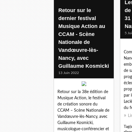
Le
Retour sur le
de
dernier festival
31 
Musique Action au
Na
CCAM - Scène
5 Ju
Nationale de
Vandœuvre-lès-
Comm
Nancy, avec
Nanc
embe
Guillaume Kosmicki
de s
13 Juin 2022
prog
écle
prop
Retour sur la 38e édition de
par 
Musique Action, le festival
Lecl
de création sonore du
du fe
CCAM – Scène Nationale de
Li
Vandœuvre-lès-Nancy, avec
Guillaume Kosmicki,
Tag(s
musicologue-conférencier et
clas