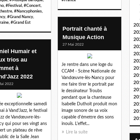
no
,
#Festival
,
#Concert
,
hestre
,
#Nancyphonies
,
ncy
,
#Grand Nancy
,
raine
,
#Grand Est
20
Portrait chanté à
20
Musique Action
20
27 Mai 2022
20
niel Humair et
20
ux trios au
20
Je rentre dans une loge du
mmet à
20
CCAM - Scène Nationale de
20
nd'Jazz 2022
Vandœuvre-lès-Nancy pour
20
ai 2022
me faire tirer le portrait par
20
le dessinateur Troubs
20
pendant que la chanteuse
ée exceptionnelle samedi
Isabelle Duthoit produit mon
20
ai à Vand'Jazz, le festival
image sonore de sa voix
20
azz de Vandœuvre-lès-
capable d'émettre des sons
20
y qui pour ses vingt ans
inouïs. L'effet...
fert un plateau de rêve
Lire la suite
ublic de la Salle Jean