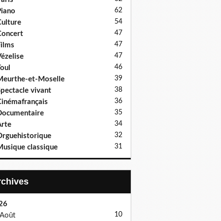
62
iano
54
ulture
47
oncert
47
ilms
47
ézelise
46
oul
39
eurthe-et-Moselle
38
pectacle vivant
36
inémafrançais
35
Documentaire
34
rte
32
rguehistorique
31
usique classique
Archives
26
10
Août