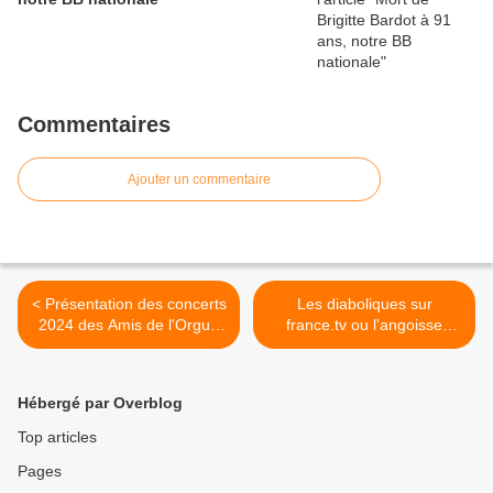
Commentaires
Ajouter un commentaire
< Présentation des concerts
Les diaboliques sur
2024 des Amis de l'Orgue
france.tv ou l'angoisse
de Vézelise, un cru
portée à son comble par un
prometteur
maître du 7e art Henri-
Georges Clouzot >
Hébergé par Overblog
Top articles
Pages