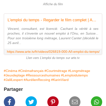
Affiche du film
L'emploi du temps - Regarder le film complet | ARTE
Vincent, consultant, est licencié. Cachant la vérité à ses
proches, il s'invente un nouvel emploi à l'Onu, en Suisse...
Pour son troisième long métrage, Laurent Cantet (décédé le
25 avril...
https://www.arte.tv/fr/videos/026819-000-A/l-emploi-du-temps/
LIen vers L'emploi du temps sur arte.tv
#Cinéma
#Cinémafrançais
#Courtmétrage
#Longmétrage
#Jeuxdeplage
#Ressourceshumaines
#Lemploidutemps
#JalilLespert
#AurélienRecoing
#KarinViard
Partager