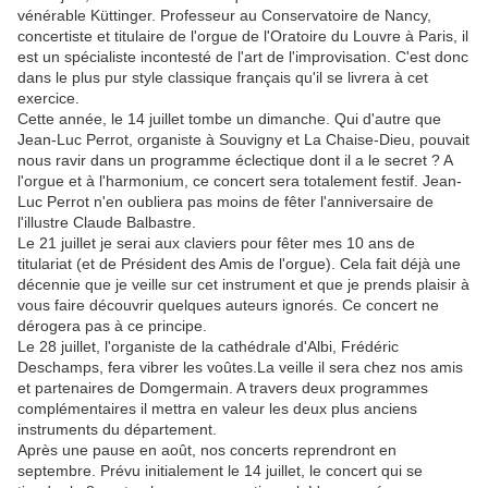
vénérable Küttinger. Professeur au Conservatoire de Nancy,
concertiste et titulaire de l'orgue de l'Oratoire du Louvre à Paris, il
est un spécialiste incontesté de l'art de l'improvisation. C'est donc
dans le plus pur style classique français qu'il se livrera à cet
exercice.
Cette année, le 14 juillet tombe un dimanche. Qui d'autre que
Jean-Luc Perrot, organiste à Souvigny et La Chaise-Dieu, pouvait
nous ravir dans un programme éclectique dont il a le secret ? A
l'orgue et à l'harmonium, ce concert sera totalement festif. Jean-
Luc Perrot n'en oubliera pas moins de fêter l'anniversaire de
l'illustre Claude Balbastre.
Le 21 juillet je serai aux claviers pour fêter mes 10 ans de
titulariat (et de Président des Amis de l'orgue). Cela fait déjà une
décennie que je veille sur cet instrument et que je prends plaisir à
vous faire découvrir quelques auteurs ignorés. Ce concert ne
dérogera pas à ce principe.
Le 28 juillet, l'organiste de la cathédrale d'Albi, Frédéric
Deschamps, fera vibrer les voûtes.La veille il sera chez nos amis
et partenaires de Domgermain. A travers deux programmes
complémentaires il mettra en valeur les deux plus anciens
instruments du département.
Après une pause en août, nos concerts reprendront en
septembre. Prévu initialement le 14 juillet, le concert qui se