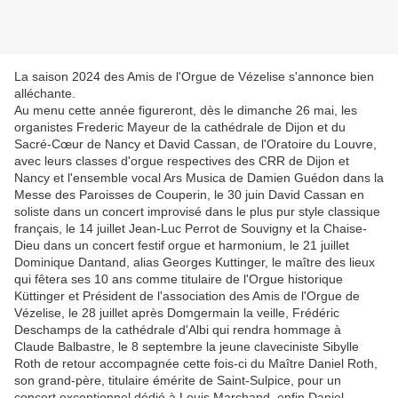
La saison 2024 des Amis de l'Orgue de Vézelise s'annonce bien
alléchante.
Au menu cette année figureront, dès le dimanche 26 mai, les
organistes Frederic Mayeur de la cathédrale de Dijon et du
Sacré-Cœur de Nancy et David Cassan, de l'Oratoire du Louvre,
avec leurs classes d'orgue respectives des CRR de Dijon et
Nancy et l'ensemble vocal Ars Musica de Damien Guédon dans la
Messe des Paroisses de Couperin, le 30 juin David Cassan en
soliste dans un concert improvisé dans le plus pur style classique
français, le 14 juillet Jean-Luc Perrot de Souvigny et la Chaise-
Dieu dans un concert festif orgue et harmonium, le 21 juillet
Dominique Dantand, alias Georges Kuttinger, le maître des lieux
qui fêtera ses 10 ans comme titulaire de l'Orgue historique
Küttinger et Président de l'association des Amis de l'Orgue de
Vézelise, le 28 juillet après Domgermain la veille, Frédéric
Deschamps de la cathédrale d'Albi qui rendra hommage à
Claude Balbastre, le 8 septembre la jeune claveciniste Sibylle
Roth de retour accompagnée cette fois-ci du Maître Daniel Roth,
son grand-père, titulaire émérite de Saint-Sulpice, pour un
concert exceptionnel dédié à Louis Marchand, enfin Daniel