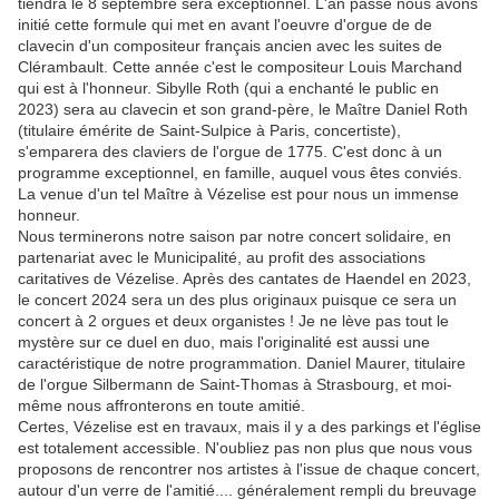
tiendra le 8 septembre sera exceptionnel. L'an passé nous avons
initié cette formule qui met en avant l'oeuvre d'orgue de de
clavecin d'un compositeur français ancien avec les suites de
Clérambault. Cette année c'est le compositeur Louis Marchand
qui est à l'honneur. Sibylle Roth (qui a enchanté le public en
2023) sera au clavecin et son grand-père, le Maître Daniel Roth
(titulaire émérite de Saint-Sulpice à Paris, concertiste),
s'emparera des claviers de l'orgue de 1775. C'est donc à un
programme exceptionnel, en famille, auquel vous êtes conviés.
La venue d'un tel Maître à Vézelise est pour nous un immense
honneur.
Nous terminerons notre saison par notre concert solidaire, en
partenariat avec le Municipalité, au profit des associations
caritatives de Vézelise. Après des cantates de Haendel en 2023,
le concert 2024 sera un des plus originaux puisque ce sera un
concert à 2 orgues et deux organistes ! Je ne lève pas tout le
mystère sur ce duel en duo, mais l'originalité est aussi une
caractéristique de notre programmation. Daniel Maurer, titulaire
de l'orgue Silbermann de Saint-Thomas à Strasbourg, et moi-
même nous affronterons en toute amitié.
Certes, Vézelise est en travaux, mais il y a des parkings et l'église
est totalement accessible. N'oubliez pas non plus que nous vous
proposons de rencontrer nos artistes à l'issue de chaque concert,
autour d'un verre de l'amitié.... généralement rempli du breuvage