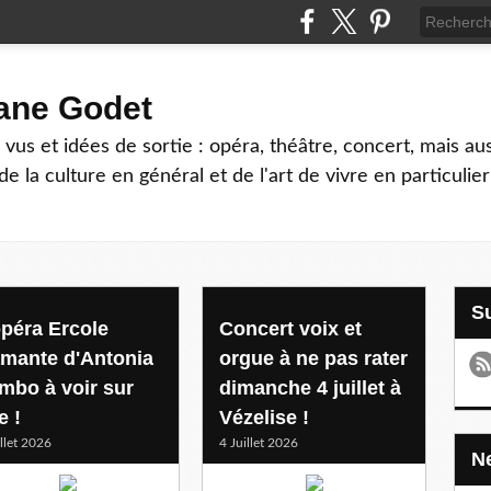
hane Godet
vus et idées de sortie : opéra, théâtre, concert, mais au
e la culture en général et de l'art de vivre en particulier
opéra Ercole
Concert voix et
amante d'Antonia
orgue à ne pas rater
mbo à voir sur
dimanche 4 juillet à
e !
Vézelise !
illet 2026
4 Juillet 2026