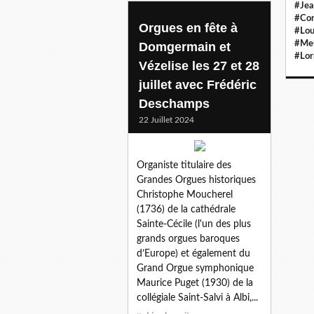
#Jea
#Con
Orgues en fête à
#Lou
#Meu
Domgermain et
#Lor
Vézelise les 27 et 28
juillet avec Frédéric
Deschamps
22 Juillet 2024
Organiste titulaire des
Grandes Orgues historiques
Christophe Moucherel
(1736) de la cathédrale
Sainte-Cécile (l'un des plus
grands orgues baroques
d’Europe) et également du
Grand Orgue symphonique
Maurice Puget (1930) de la
collégiale Saint-Salvi à Albi,...