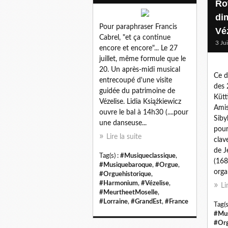
Ro
dim
Pour paraphraser Francis
Vé
Cabrel, "et ça continue
3 Ju
encore et encore"... Le 27
juillet, même formule que le
20. Un après-midi musical
Ce d
entrecoupé d'une visite
des 
guidée du patrimoine de
Kütt
Vézelise. Lidia Książkiewicz
Amis
ouvre le bal à 14h30 (....pour
Siby
une danseuse...
pour
Lire la suite
clav
de J
Tag(s) :
#Musiqueclassique
,
(168
#Musiquebaroque
,
#Orgue
,
organ
#Orguehistorique
,
#Harmonium
,
#Vézelise
,
Li
#MeurtheetMoselle
,
#Lorraine
,
#GrandEst
,
#France
Tag(s
#Mus
#Org