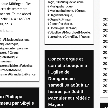
Tag(s) :
#Musiqueclassique
,
orique Küttinger : "Les
#Musiquebaroque
,
erts de septembre
#Musiqueitalienne
,
#Orgue
,
ochent. Tout d'abord
#Orguehistorique
,
nche 14, à 14h30 et
20
#OrgueKüttinger
,
#BenoîtPorcherot
,
0, nous...
20
#DominiqueDantand
,
20
re la suite
#Vézelise
,
#MeurtheetMoselle
,
20
#Lorraine
,
#GrandEst
,
#France
) :
#Musiqueclassique
,
20
iquebaroque
,
20
iquecontemporaine
,
20
cert
,
#Orgue
,
uehistorique
,
20
Concert orgue et
rmonium
,
20
cornet à bouquin à
certsolidaire
,
#Vézelise
,
20
rtheetMoselle
,
l'Eglise de
raine
,
#GrandEst
,
#France
20
Domgermain
20
samedi 30 août à 17
20
heures par Judith
20
an-Philippe
Pacquier et Frédéric
meau par Sibylle
Mayeur