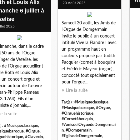
th et Louis Alix
20 Août 2025
anche 6 juillet à
zelise
Samedi 30 août, les Amis de
illet 2025
l'Orgue de Domgermain
invite le public à un concert
intitulé Vive la Flandre ! avec
imanche, dans le cadre
un programme haut en
250 ans de l'Orgue
couleurs proposé par Judith
inger de Vézelise, les
Pacquier (cornet à bouquin)
 de l'Orgue accueillent
et Frédéric Mayeur (orgue),
lle Roth et Louis Alix
concocté tout spécialement
 un concert orgue et
pour l’orgue...
ecin autour de l'œuvre
Lire la suite
ean-Philippe Rameau
3-1764). Fils d’un
Tag(s) :
#Musiqueclassique
,
iste dijonnais,...
#Musiquebaroque
,
#Orgue
,
#Orguehistorique
,
re la suite
#Cornetàbouquin
,
#AmisdelOrguedeDomgermai
) :
#Musiqueclassique
,
n
,
#Domgermain
,
iquebaroque
,
#Orgue
,
#EglisedeDomgermain
,
uehistorique
,
#Clavecin
,