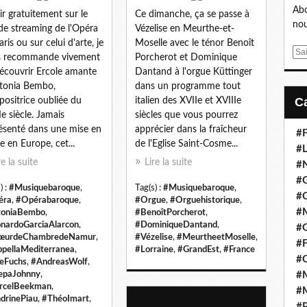
Abo
ir gratuitement sur le
Ce dimanche, ça se passe à
nou
 de streaming de l'Opéra
Vézelise en Meurthe-et-
ris ou sur celui d'arte, je
Moselle avec le ténor Benoît
E
s recommande vivement
Porcherot et Dominique
m
écouvrir Ercole amante
Dantand à l'orgue Küttinger
a
tonia Bembo,
dans un programme tout
i
ositrice oubliée du
italien des XVIIe et XVIIIe
l
Ie siècle. Jamais
siècles que vous pourrez
ésenté dans une mise en
apprécier dans la fraîcheur
#F
e en Europe, cet...
de l'Eglise Saint-Cosme...
#L
re la suite
Lire la suite
#
#G
) :
#Musiquebaroque
,
Tag(s) :
#Musiquebaroque
,
#
éra
,
#Opérabaroque
,
#Orgue
,
#Orguehistorique
,
#
toniaBembo
,
#BenoîtPorcherot
,
nardoGarciaAlarcon
,
#DominiqueDantand
,
#
œurdeChambredeNamur
,
#Vézelise
,
#MeurtheetMoselle
,
#F
pellaMediterranea
,
#Lorraine
,
#GrandEst
,
#France
#
ieFuchs
,
#AndreasWolf
,
epaJohnny
,
#M
rcelBeekman
,
#M
drinePiau
,
#ThéoImart
,
#P