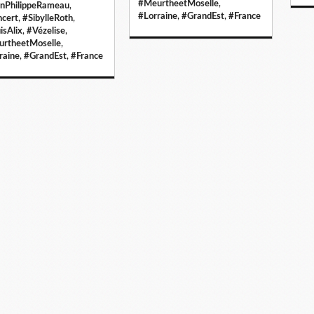
#MeurtheetMoselle
,
nPhilippeRameau
,
#Lorraine
,
#GrandEst
,
#France
cert
,
#SibylleRoth
,
isAlix
,
#Vézelise
,
rtheetMoselle
,
raine
,
#GrandEst
,
#France