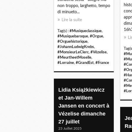
hist
non troppo, larghetto, tempo
conc
di minueto...
appr
Lire la suite
dima
16h3
Tag(s) :
#Musiqueclassique
,
#Musiquebaroque
,
#Orgue
,
Li
#Orguehistorique
,
#JohannLudwigKrebs
,
Tag(s
#MonsieurLeClerc
,
#Vézelise
,
#Mus
#MeurtheetMoselle
,
#Mus
#Lorraine
,
#GrandEst
,
#France
#Con
#Org
#Ha
#Con
#Meu
Lidia Książkiewicz
#Lor
et Jan-Willem
Jansen en concert à
Vézelise dimanche
Je
27 juillet
Ra
23 Juillet 2025