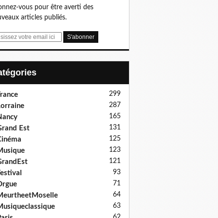
nnez-vous pour être averti des
veaux articles publiés.
Catégories
299
rance
287
orraine
165
Nancy
131
rand Est
125
Cinéma
123
Musique
121
GrandEst
93
estival
71
Orgue
64
eurtheetMoselle
63
usiqueclassique
62
aris