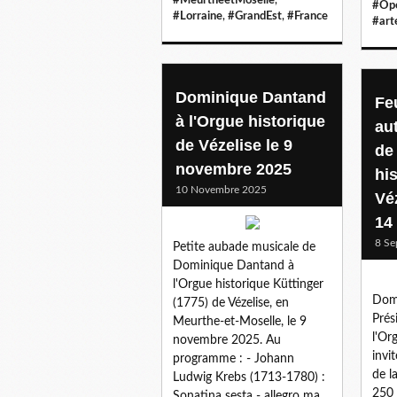
#Opé
#Lorraine
,
#GrandEst
,
#France
#art
Dominique Dantand
Feu
à l'Orgue historique
au
de Vézelise le 9
de
novembre 2025
hi
10 Novembre 2025
Vé
14
8 Se
Petite aubade musicale de
Dominique Dantand à
l'Orgue historique Küttinger
Dom
(1775) de Vézelise, en
Prés
Meurthe-et-Moselle, le 9
l'Or
novembre 2025. Au
invi
programme : - Johann
de l
Ludwig Krebs (1713-1780) :
250 
Sonatina sesta - allegro ma