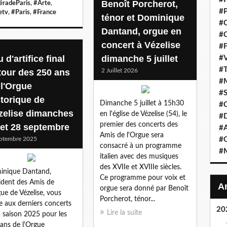
Benoît Porcherot,
radeParis
,
#Arte
,
#P
etv
,
#Paris
,
#France
ténor et Dominique
#C
Dantand, orgue en
#C
concert à Vézelise
#F
 d'artifice final
dimanche 5 juillet
#V
#T
tour des 250 ans
2 Juillet 2026
#M
 l'Orgue
#S
storique de
Dimanche 5 juillet à 15h30
#C
zelise dimanches
en l'église de Vézelise (54), le
#
premier des concerts des
 et 28 septembre
#A
Amis de l'Orgue sera
ptembre 2025
#O
consacré à un programme
#M
italien avec des musiques
des XVIIe et XVIIIe siècles.
inique Dantand,
Ce programme pour voix et
ident des Amis de
orgue sera donné par Benoît
gue de Vézelise, vous
Porcherot, ténor...
te aux derniers concerts
20
Lire la suite
a saison 2025 pour les
ans de l'Orgue