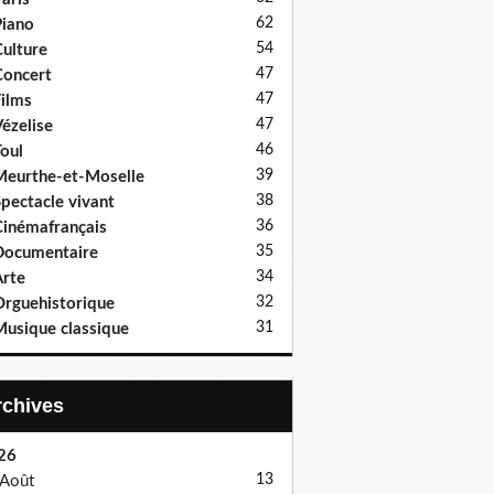
62
iano
54
ulture
47
oncert
47
ilms
47
ézelise
46
oul
39
eurthe-et-Moselle
38
pectacle vivant
36
inémafrançais
35
Documentaire
34
rte
32
rguehistorique
31
usique classique
Archives
26
13
Août