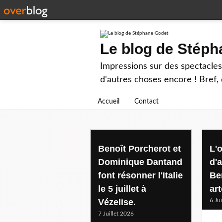
Le blog de Stép
Impressions sur des spectacles 
d'autres choses encore ! Bref, d
Accueil
Contact
musiquebaroque
Benoît Porcherot et
L'
Dominique Dantand
d'
font résonner l'Italie
Be
le 5 juillet à
art
Vézelise.
6 Ju
7 Juillet 2026