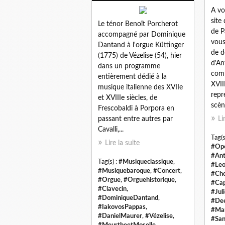
A vo
site
Le ténor Benoît Porcherot
de Pa
accompagné par Dominique
vou
Dantand à l'orgue Küttinger
de d
(1775) de Vézelise (54), hier
d'An
dans un programme
comp
entièrement dédié à la
XVII
musique italienne des XVIIe
repr
et XVIIIe siècles, de
scèn
Frescobaldi à Porpora en
passant entre autres par
Li
Cavalli,...
Tag(s
Lire la suite
#Op
#An
Tag(s) :
#Musiqueclassique
,
#Leo
#Musiquebaroque
,
#Concert
,
#Ch
#Orgue
,
#Orguehistorique
,
#Cap
#Clavecin
,
#Jul
#DominiqueDantand
,
#De
#IakovosPappas
,
#Ma
#DanielMaurer
,
#Vézelise
,
#San
#MeurtheetMoselle
,