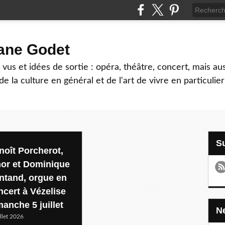
hane Godet
vus et idées de sortie : opéra, théâtre, concert, mais au
e la culture en général et de l'art de vivre en particulier
noît Porcherot,
nor et Dominique
ntand, orgue en
ncert à Vézelise
manche 5 juillet
illet 2026