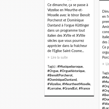
Ce dimanche, ça se passe à
Vézelise en Meurthe-et-
Dima
Moselle avec le ténor Benoît
en l'
Porcherot et Dominique
prem
Dantand à l'orgue Küttinger
Amis
dans un programme tout
cons
italien des XVIIe et XVIIIe
ital
siècles que vous pourrez
des 
apprécier dans la fraîcheur
Ce p
de l'Eglise Saint-Cosme...
orgu
Lire la suite
Porc
Li
Tag(s) :
#Musiquebaroque
,
#Orgue
,
#Orguehistorique
,
Tag(s
#BenoîtPorcherot
,
#Mus
#DominiqueDantand
,
#Mus
#Vézelise
,
#MeurtheetMoselle
,
#Org
#Lorraine
,
#GrandEst
,
#France
#Org
#Ben
#Do
#Véz
#Lor