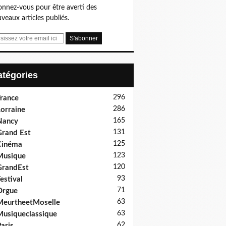
nnez-vous pour être averti des
veaux articles publiés.
Catégories
296
rance
286
orraine
165
Nancy
131
rand Est
125
Cinéma
123
Musique
120
GrandEst
93
estival
71
Orgue
63
eurtheetMoselle
63
usiqueclassique
62
aris