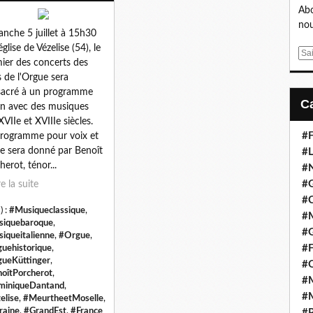
Abo
nou
nche 5 juillet à 15h30
église de Vézelise (54), le
E
ier des concerts des
m
 de l'Orgue sera
a
acré à un programme
i
ien avec des musiques
l
XVIIe et XVIIIe siècles.
#F
rogramme pour voix et
e sera donné par Benoît
#L
herot, ténor...
#
#G
re la suite
#
) :
#Musiqueclassique
,
#
iquebaroque
,
#
iqueitalienne
,
#Orgue
,
#F
uehistorique
,
ueKüttinger
,
#
oîtPorcherot
,
#M
miniqueDantand
,
#M
elise
,
#MeurtheetMoselle
,
raine
,
#GrandEst
,
#France
#P