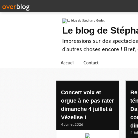
Le blog de Stép
Impressions sur des spectacles 
d'autres choses encore ! Bref, d
Accueil
Contact
benoitporcherot
Concert voix et
Be
orgue à ne pas rater
té
dimanche 4 juillet à
Da
Vézelise !
co
4 Juillet 2026
di
2 Ju