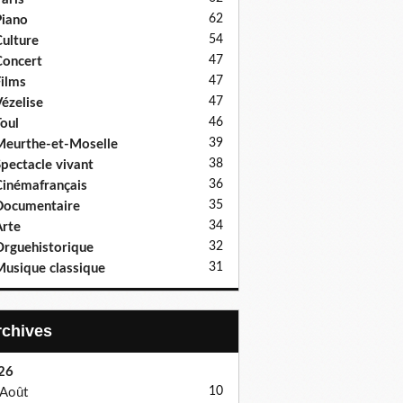
62
iano
54
ulture
47
oncert
47
ilms
47
ézelise
46
oul
39
eurthe-et-Moselle
38
pectacle vivant
36
inémafrançais
35
Documentaire
34
rte
32
rguehistorique
31
usique classique
Archives
26
10
Août