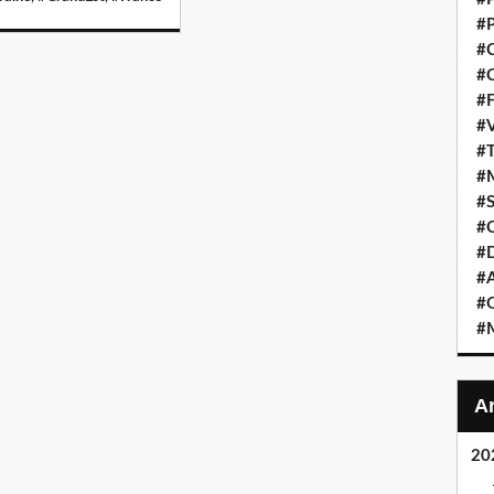
#P
#C
#C
#F
#V
#T
#M
#S
#C
#
#A
#O
#M
20