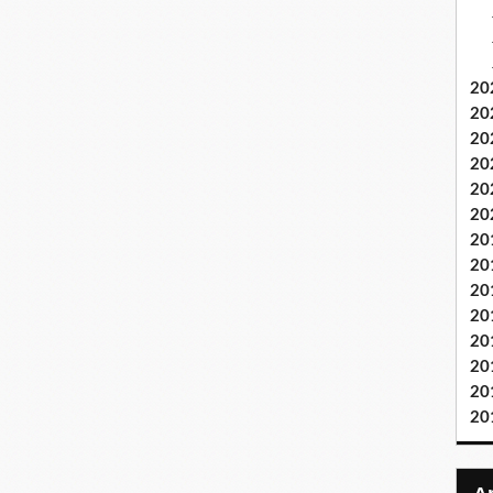
20
20
20
20
20
20
20
20
20
20
20
20
20
20