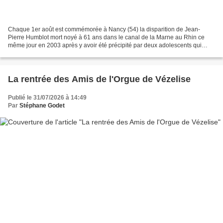
Chaque 1er août est commémorée à Nancy (54) la disparition de Jean-
Pierre Humblot mort noyé à 61 ans dans le canal de la Marne au Rhin ce
même jour en 2003 après y avoir été précipité par deux adolescents qui
s'étaient attaqués à lui du fait de sa différence....
La rentrée des Amis de l'Orgue de Vézelise
Publié le 31/07/2026 à 14:49
Par
Stéphane Godet