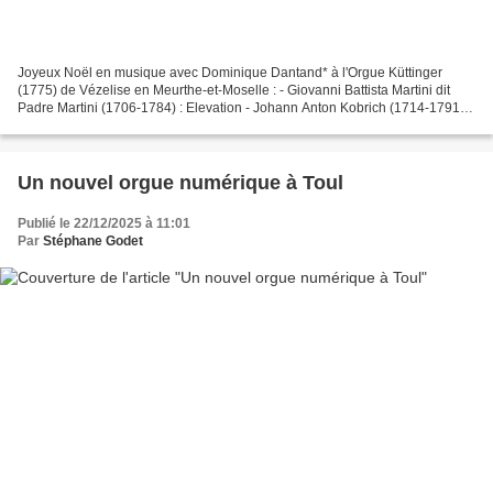
Joyeux Noël en musique avec Dominique Dantand* à l'Orgue Küttinger
(1775) de Vézelise en Meurthe-et-Moselle : - Giovanni Battista Martini dit
Padre Martini (1706-1784) : Elevation - Johann Anton Kobrich (1714-1791) :
5 Pastorales - Michel Corrette (1707-1795)...
Un nouvel orgue numérique à Toul
Publié le 22/12/2025 à 11:01
Par
Stéphane Godet