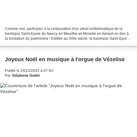
Comme moi, participez à la restauration d'un vitrail emblématique de la
basilique Saint-Epvre de Nancy en Meurthe-et-Moselle en faisant un don à
la fondation du patrimoine ! Edifiée au XIXe siècle, la basilique Saint-Epvre
est un joyau de style néo-gothique...
Joyeux Noël en musique à l'orgue de Vézelise
Publié le 24/12/2025 à 07:52
Par
Stéphane Godet