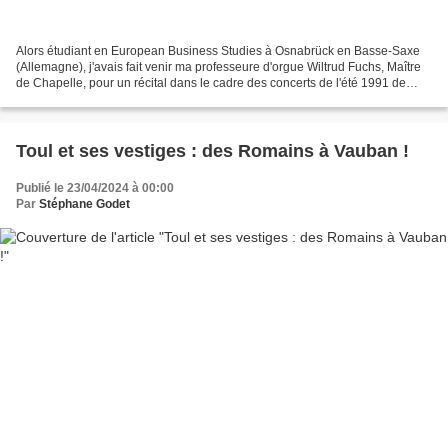
Alors étudiant en European Business Studies à Osnabrück en Basse-Saxe
(Allemagne), j'avais fait venir ma professeure d'orgue Wiltrud Fuchs, Maître
de Chapelle, pour un récital dans le cadre des concerts de l'été 1991 de
l'association Le Pélican qui se...
Toul et ses vestiges : des Romains à Vauban !
Publié le 23/04/2024 à 00:00
Par
Stéphane Godet