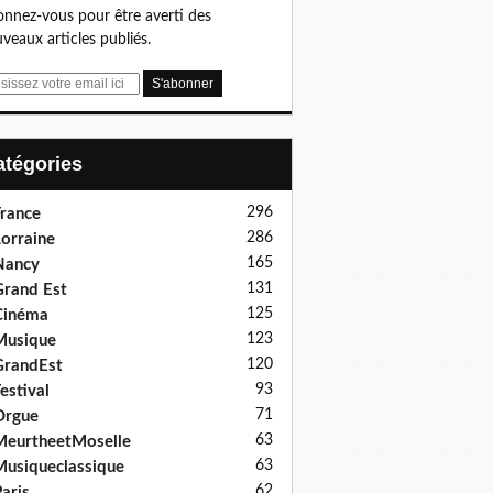
nnez-vous pour être averti des
veaux articles publiés.
Catégories
296
rance
286
orraine
165
Nancy
131
rand Est
125
Cinéma
123
Musique
120
GrandEst
93
estival
71
Orgue
63
eurtheetMoselle
63
usiqueclassique
62
aris