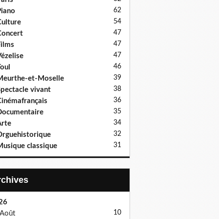
62
iano
54
ulture
47
oncert
47
ilms
47
ézelise
46
oul
39
eurthe-et-Moselle
38
pectacle vivant
36
inémafrançais
35
Documentaire
34
rte
32
rguehistorique
31
usique classique
Archives
26
10
Août