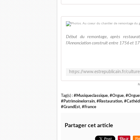
Début du remontage, après restaurat
l'Annonciation construit entre 1756 et 1
R
Tag(s) :
#Musiqueclassique
,
#Orgue
,
#Orgueh
#Patrimoinelorrain
,
#Restauration
,
#Cathéd
#GrandEst
,
#France
Partager cet article
Re