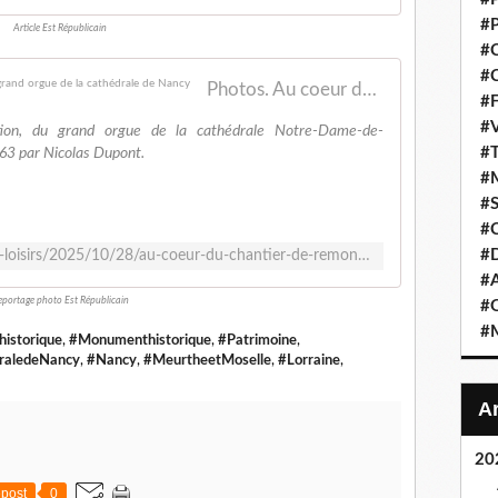
#P
Article Est Républicain
#C
#C
Photos. Au coeur du chantier de remontage du grand orgue de la cathédrale de Nancy
#F
#V
ion, du grand orgue de la cathédrale Notre-Dame-de-
#T
763 par Nicolas Dupont.
#M
#S
#C
#
https://www.estrepublicain.fr/culture-loisirs/2025/10/28/au-coeur-du-chantier-de-remontage-du-grand-orgue-de-la-cathedrale-de-nancy
#A
eportage photo Est Républicain
#O
#M
istorique
,
#Monumenthistorique
,
#Patrimoine
,
raledeNancy
,
#Nancy
,
#MeurtheetMoselle
,
#Lorraine
,
20
post
0