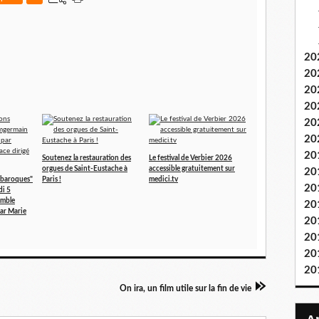
20
20
20
20
20
20
20
Soutenez la restauration des
Le festival de Verbier 2026
orgues de Saint-Eustache à
accessible gratuitement sur
20
 baroques"
Paris !
medici.tv
20
i 5
emble
20
par Marie
20
20
20
20
On ira, un film utile sur la fin de vie