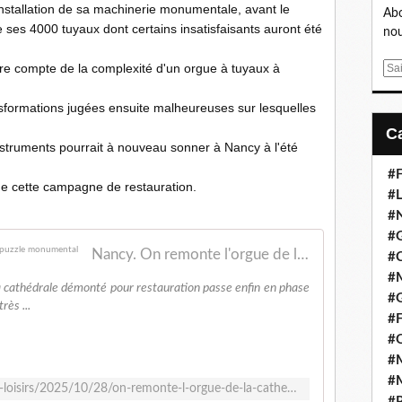
éinstallation de sa machinerie monumentale, avant le
Abo
de ses 4000 tuyaux dont certains insatisfaisants auront été
nou
ndre compte de la complexité d'un orgue à tuyaux à
E
m
a
ansformations jugées ensuite malheureuses sur lesquelles
i
l
instruments pourrait à nouveau sonner à Nancy à l'été
#F
 de cette campagne de restauration.
#L
#
#G
Nancy. On remonte l'orgue de la cathédrale : un puzzle monumental
#
#
la cathédrale démonté pour restauration passe enfin en phase
#
rès ...
#F
#
#M
#M
https://www.estrepublicain.fr/culture-loisirs/2025/10/28/on-remonte-l-orgue-de-la-cathedrale-un-puzzle-monumental
#P