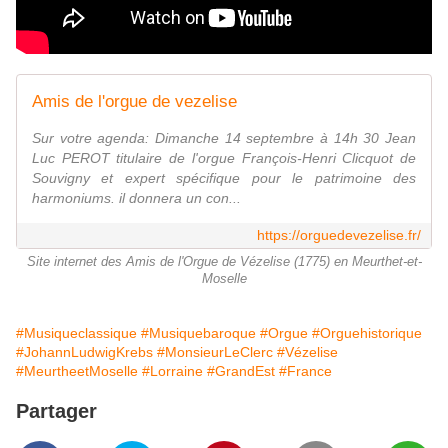
Amis de l'orgue de vezelise
Sur votre agenda: Dimanche 14 septembre à 14h 30 Jean
Luc PEROT titulaire de l'orgue François-Henri Clicquot de
Souvigny et expert spécifique pour le patrimoine des
harmoniums. il donnera un con...
https://orguedevezelise.fr/
Site internet des Amis de l'Orgue de Vézelise (1775) en Meurthet-et-
Moselle
#Musiqueclassique
#Musiquebaroque
#Orgue
#Orguehistorique
#JohannLudwigKrebs
#MonsieurLeClerc
#Vézelise
#MeurtheetMoselle
#Lorraine
#GrandEst
#France
Partager