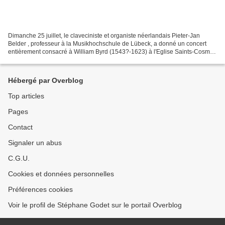
Dimanche 25 juillet, le claveciniste et organiste néerlandais Pieter-Jan
Belder , professeur à la Musikhochschule de Lübeck, a donné un concert
entièrement consacré à William Byrd (1543?-1623) à l'Eglise Saints-Cosme-
et-Damien de Vézelise. Alternant orgue...
Hébergé par Overblog
Top articles
Pages
Contact
Signaler un abus
C.G.U.
Cookies et données personnelles
Préférences cookies
Voir le profil de Stéphane Godet sur le portail Overblog