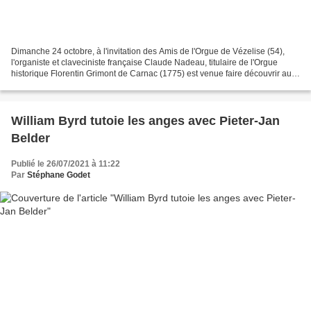
Dimanche 24 octobre, à l'invitation des Amis de l'Orgue de Vézelise (54),
l'organiste et claveciniste française Claude Nadeau, titulaire de l'Orgue
historique Florentin Grimont de Carnac (1775) est venue faire découvrir au
public lorrain deux compositeurs...
William Byrd tutoie les anges avec Pieter-Jan
Belder
Publié le 26/07/2021 à 11:22
Par
Stéphane Godet