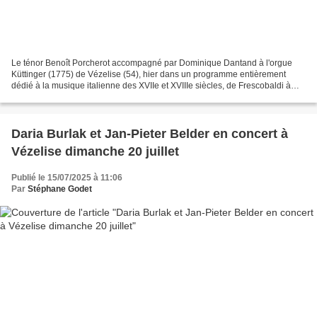
Le ténor Benoît Porcherot accompagné par Dominique Dantand à l'orgue
Küttinger (1775) de Vézelise (54), hier dans un programme entièrement
dédié à la musique italienne des XVIIe et XVIIIe siècles, de Frescobaldi à
Porpora en passant entre autres par Cavalli,...
Daria Burlak et Jan-Pieter Belder en concert à
Vézelise dimanche 20 juillet
Publié le 15/07/2025 à 11:06
Par
Stéphane Godet