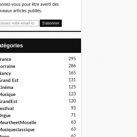
nnez-vous pour être averti des
veaux articles publiés.
Catégories
295
rance
286
orraine
165
Nancy
131
rand Est
125
Cinéma
123
Musique
120
GrandEst
93
estival
71
Orgue
63
eurtheetMoselle
63
usiqueclassique
62
iano