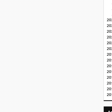
20
20
20
20
20
20
20
20
20
20
20
20
20
20