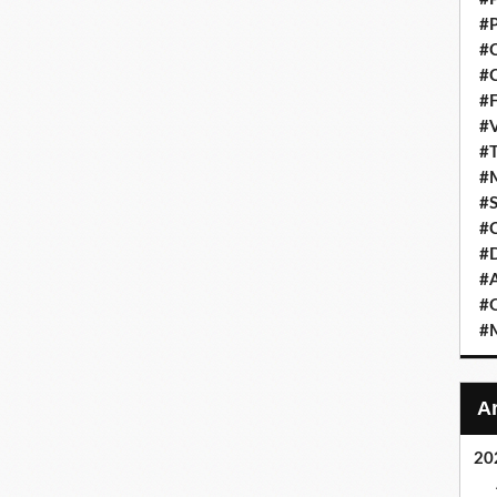
#P
#C
#C
#F
#V
#T
#M
#S
#C
#
#A
#O
#M
20