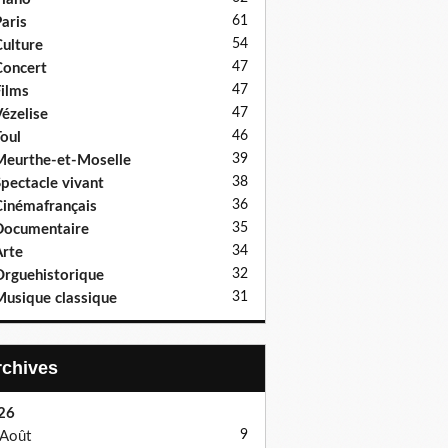
61
aris
54
ulture
47
oncert
47
ilms
47
ézelise
46
oul
39
eurthe-et-Moselle
38
pectacle vivant
36
inémafrançais
35
Documentaire
34
rte
32
rguehistorique
31
usique classique
Archives
26
9
Août