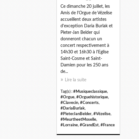
Ce dimanche 20 juillet, les
Amis de l'Orgue de Vézelise
accueillent deux artistes
d'exception Daria Burlak et
Pieter-Jan Belder qui
donneront chacun un
concert respectivement à
14h30 et 16h30 à l'Eglise
Saint-Cosme et Saint-
Damien pour les 250 ans
de...
Lire la suite
Tag(s) :
#Musiqueclassique
,
#Orgue
,
#Orguehistorique
,
#Clavecin
,
#Concerts
,
#DariaBurlak
,
#PieterJanBelder
,
#Vézelise
,
#MeurtheetMoselle
,
#Lorraine
,
#GrandEst
,
#France