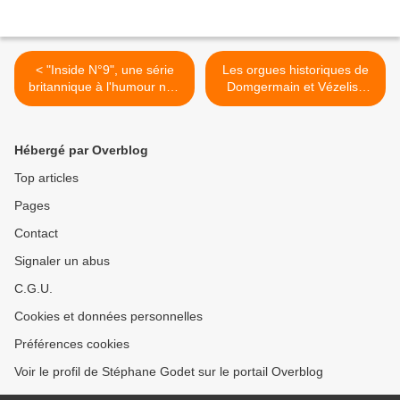
< "Inside N°9", une série
Les orgues historiques de
britannique à l'humour noir
Domgermain et Vézelise
sur arte.tv
aux Journées européennes
du Patrimoine >
Hébergé par Overblog
Top articles
Pages
Contact
Signaler un abus
C.G.U.
Cookies et données personnelles
Préférences cookies
Voir le profil de Stéphane Godet sur le portail Overblog