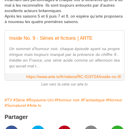
mal à les reconnaître. Ils sont toujours entourés par d'autres
excellents acteurs britanniques.
Après les saisons 5 et 6 puis 7 et 8, on espère qu'arte proposera
à nouveau les quatre premières saisons.
Inside No. 9 - Séries et fictions | ARTE
Un sommet d'humour noir, chaque épisode ayant sa propre
intrigue mais toujours marqué par la présence du chiffre 9...
Inédite en France, une série acide comme un afternoon tea
qui aurait mal t...
https://www.arte.tv/fr/videos/RC-019724/inside-no-9/
Lien vers la série sur arte.tv
#TV
#Série
#Royaume-Uni
#Humour noir
#Fantastique
#Horreur
#Surnaturel
#Arte.tv
Partager