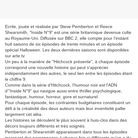
Ecrite, jouée et réalisée par Steve Pemberton et Reece
Shearsmith, "Inside N°9" est une série britannique devenue culte
au Royaume-Uni. Diffusée sur BBC 2, elle compte pour l'instant
huit saisons de six épisodes de trente minutes et un épisode
spécial Halloween. Les deux dernières saisons sont disponibles
sur arte.tv.
Un peu à la manière de "Hitchcock présente", à chaque épisode
correspond une nouvelle histoire qui peut s'apprécier
indépendamment des autres, le seul lien entre les épisodes étant
le chiffre 9.
Comme dans la série d'Hitchcock, l'humour noir est l'ADN
d'"Inside N°9" qui navigue aussi entre thriller psychologique,
fantastique, humour, horreur, gore et surnaturel.
Pour chaque épisode, les contraintes budgétaires constituent un
défi à la créativité des deux auteurs mais leur inventivité pallie
largement cet aléa.
Les histoires se déroulent le plus souvent à huis-clos dans des
décors toujours différents et très soignés.
Pemberton et Shearsmith apparaissent dans tous les épisodes
incarnant des personnages à chaque fois si différents qu'on a du