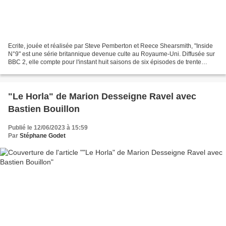
Ecrite, jouée et réalisée par Steve Pemberton et Reece Shearsmith, "Inside
N°9" est une série britannique devenue culte au Royaume-Uni. Diffusée sur
BBC 2, elle compte pour l'instant huit saisons de six épisodes de trente
minutes et un épisode spécial...
"Le Horla" de Marion Desseigne Ravel avec
Bastien Bouillon
Publié le 12/06/2023 à 15:59
Par
Stéphane Godet