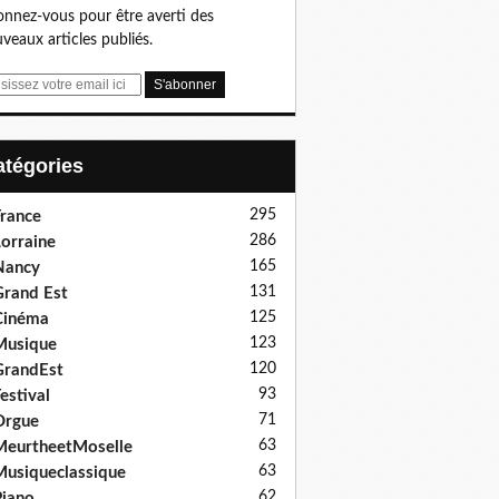
nnez-vous pour être averti des
veaux articles publiés.
Catégories
295
rance
286
orraine
165
Nancy
131
rand Est
125
Cinéma
123
Musique
120
GrandEst
93
estival
71
Orgue
63
eurtheetMoselle
63
usiqueclassique
62
iano