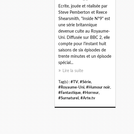
Ecrite, jouée et réalisée par
Steve Pemberton et Reece
Shearsmith, "Inside N°9" est
une série britannique
devenue culte au Royaume-
Uni. Diffusée sur BBC 2, elle
compte pour l'instant huit
saisons de six épisodes de
trente minutes et un épisode
spécial...
Lire la suite
Tag(s) :
#TV
,
#Série
,
#Royaume-Uni
,
#Humour noir
,
#Fantastique
,
#Horreur
,
#Surnaturel
,
#Arte.tv