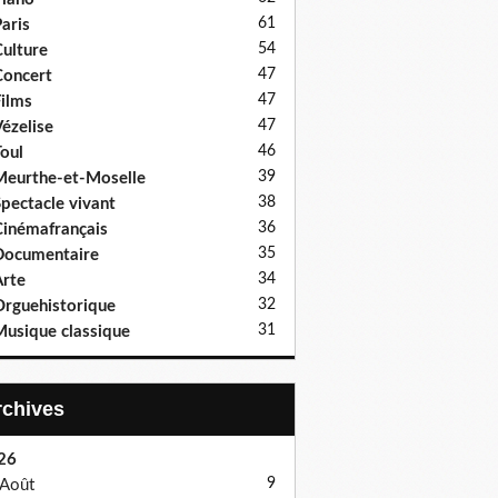
61
aris
54
ulture
47
oncert
47
ilms
47
ézelise
46
oul
39
eurthe-et-Moselle
38
pectacle vivant
36
inémafrançais
35
Documentaire
34
rte
32
rguehistorique
31
usique classique
Archives
26
9
Août