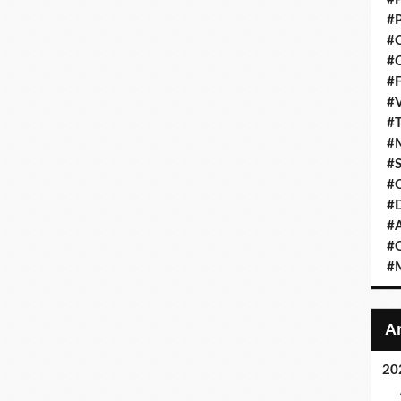
#P
#C
#C
#F
#V
#T
#M
#S
#C
#
#A
#O
#M
20