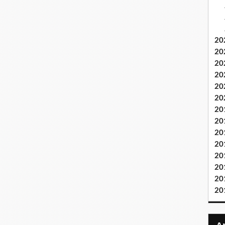
20
20
20
20
20
20
20
20
20
20
20
20
20
20