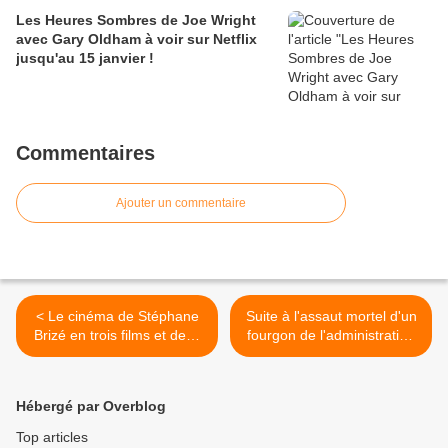
Les Heures Sombres de Joe Wright
avec Gary Oldham à voir sur Netflix
jusqu'au 15 janvier !
Commentaires
Ajouter un commentaire
< Le cinéma de Stéphane
Suite à l'assaut mortel d'un
Brizé en trois films et deux
fourgon de l'administration
entretiens sur arte.tv -
pénitentiaire le 14 mai 2024
Chapitre 3 : Quelques
dans l'Eure >
heures de printemps
Hébergé par Overblog
Top articles