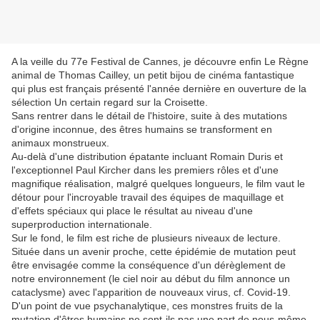
A la veille du 77e Festival de Cannes, je découvre enfin Le Règne
animal de Thomas Cailley, un petit bijou de cinéma fantastique
qui plus est français présenté l'année dernière en ouverture de la
sélection Un certain regard sur la Croisette.
Sans rentrer dans le détail de l'histoire, suite à des mutations
d'origine inconnue, des êtres humains se transforment en
animaux monstrueux.
Au-delà d'une distribution épatante incluant Romain Duris et
l'exceptionnel Paul Kircher dans
les premiers rôles et d'une
magnifique réalisation, malgré quelques longueurs, le film vaut le
détour pour l'incroyable travail des équipes de maquillage et
d'effets spéciaux qui place le résultat au niveau d'une
superproduction internationale.
Sur le fond, le film est riche de plusieurs niveaux de lecture.
Située dans un avenir proche, cette épidémie de mutation peut
être envisagée comme la conséquence d'un dérèglement de
notre environnement (le ciel noir au début du film annonce un
cataclysme) avec l'apparition de nouveaux virus, cf. Covid-19.
D'un point de vue psychanalytique, ces monstres fruits de la
mutation d'êtres humains ne sont-ils pas une part de nous-même