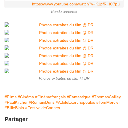
https://www.youtube.com/watch?v=K1pfR_IC7pU
Bande annonce
Photos extraites du film @ DR
#Films
#Cinéma
#Cinémafrançais
#Fantastique
#ThomasCailley
#PaulKircher
#RomainDuris
#AdèleExarchopoulos
#TomMercier
#BillieBlain
#FestivaldeCannes
Partager