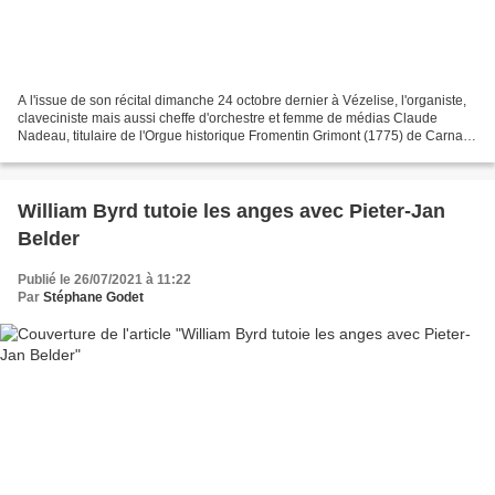
A l'issue de son récital dimanche 24 octobre dernier à Vézelise, l'organiste,
claveciniste mais aussi cheffe d'orchestre et femme de médias Claude
Nadeau, titulaire de l'Orgue historique Fromentin Grimont (1775) de Carnac
a accepté de se confier sur le...
William Byrd tutoie les anges avec Pieter-Jan
Belder
Publié le 26/07/2021 à 11:22
Par
Stéphane Godet