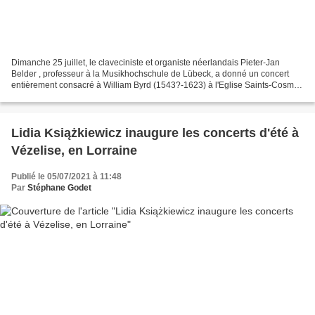
Dimanche 25 juillet, le claveciniste et organiste néerlandais Pieter-Jan
Belder , professeur à la Musikhochschule de Lübeck, a donné un concert
entièrement consacré à William Byrd (1543?-1623) à l'Eglise Saints-Cosme-
et-Damien de Vézelise. Alternant orgue...
Lidia Książkiewicz inaugure les concerts d'été à
Vézelise, en Lorraine
Publié le 05/07/2021 à 11:48
Par
Stéphane Godet