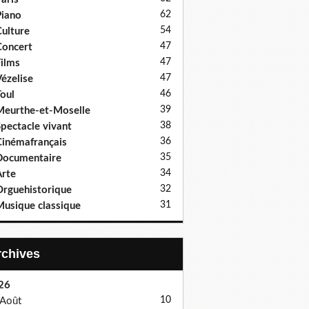
62
iano
54
ulture
47
oncert
47
ilms
47
ézelise
46
oul
39
eurthe-et-Moselle
38
pectacle vivant
36
inémafrançais
35
Documentaire
34
rte
32
rguehistorique
31
usique classique
Archives
26
10
Août