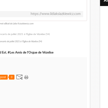
https://www.lidiaksiazkiewicz.com
ernet officiel de Lidia Ksiazkiewicz.com
erts de juillet 2021 à l'Eglise de Vézelise (54)
d Est
,
#Les Amis de l'Orgue de Vézelise
post
0