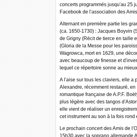
concerts programmés jusqu'au 25 jui
Facebook de l'association des Amis
Alternant en première partie les gr
(ca. 1650-1730) : Jacques Boyvin (
de Grigny (Récit de tierce en tail
(Gloria de la Messe pour les paroi
Wagrowca, mort en 1629, une découve
avec beaucoup de finesse et d'inven
lequel ce répertoire sonne au mieux
A l'aise sur tous les claviers, elle a
Alexandre, récemment restauré, en i
romantique française de A.P.F. Boël
plus légère avec des tangos d'Astor
elle vient de réaliser un enregistrem
cet instrument au son à la fois rond
Le prochain concert des Amis de l'O
15h30 avec la soprano allemande An