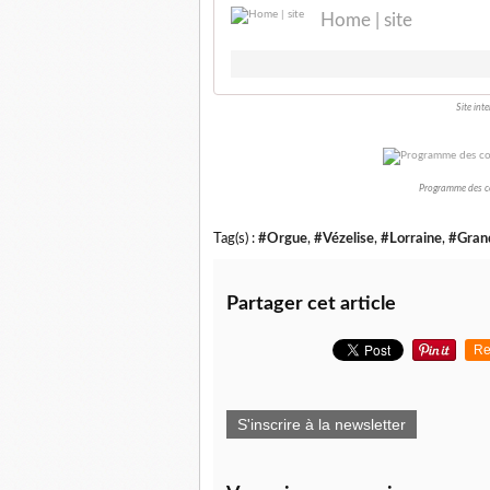
Home | site
Site int
Programme des conc
Tag(s) :
#Orgue
,
#Vézelise
,
#Lorraine
,
#Gran
Partager cet article
Re
S'inscrire à la newsletter