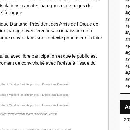
 italiens, cantates baroques et de pages de
#P
) à l'orgue.
#C
#C
que Dantand, Président des Amis de l'Orgue de
#F
torien partage avec ferveur sa connaissance du
#V
 chaque œuvre dans son contexte pour mieux la faire
#T
#M
#S
uits, avec libre participation et que le public est
#C
moment de convivialité avec l'artiste à l'issue du
#
#A
#O
#M
uillet à Vézelise (crédits photos : Dominique Dantand)
20