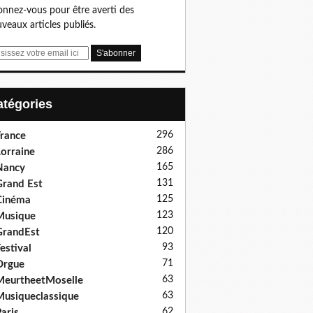
nnez-vous pour être averti des
veaux articles publiés.
Catégories
296
rance
286
orraine
165
Nancy
131
rand Est
125
Cinéma
123
Musique
120
GrandEst
93
estival
71
Orgue
63
eurtheetMoselle
63
usiqueclassique
62
aris