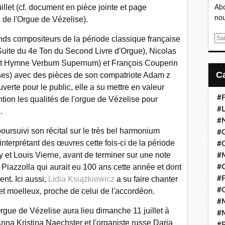
llet (cf. document en pièce jointe et page
Abo
nou
 de l'Orgue de Vézelise).
ands compositeurs de la période classique française
E
m
Suite du 4e Ton du Second Livre d'Orgue), Nicolas
a
le et Hymne Verbum Supernum) et François Couperin
i
sses) avec des pièces de son compatriote Adam z
l
rte pour le public, elle a su mettre en valeur
#F
tion les qualités de l'orgue de Vézelise pour
#L
.
#
 poursuivi son récital sur le très bel harmonium
#G
nterprétant des œuvres cette fois-ci de la période
#
y et Louis Vierne, avant de terminer sur une note
#
 Piazzolla qui aurait eu 100 ans cette année et dont
#
ent. Ici aussi,
Lidia Książkiewicz
a su faire chanter
#F
#
 et moelleux, proche de celui de l'accordéon.
#M
rgue de Vézelise aura lieu dimanche 11 juillet à
#M
na Kristina Naechster et l'organiste russe Daria
#P