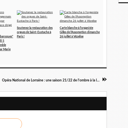
Soutenez la restauration des
Carte blanche à l'organiste
orgues de Saint-Eustache à
Gilles de l'Assomption dimanche
 baroques"
Paris !
26 juillet à Vézelise
i 5
emble
par Marie
Opéra National de Lorraine : une saison 21/22 de l'ombre à la lumière