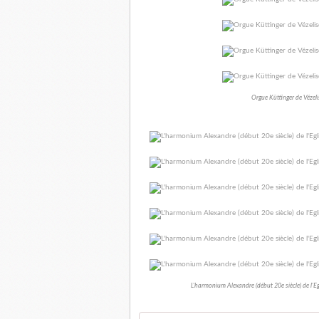
Orgue Küttinger de Vézeli
L'harmonium Alexandre (début 20e siècle) de l'Eg