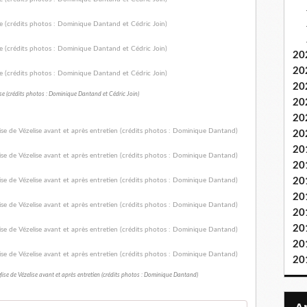
20
20
20
se (crédits photos : Dominique Dantand et Cédric Join)
20
20
20
20
20
20
20
20
20
20
20
lise de Vézelise avant et après entretien (crédits photos : Dominique Dantand)