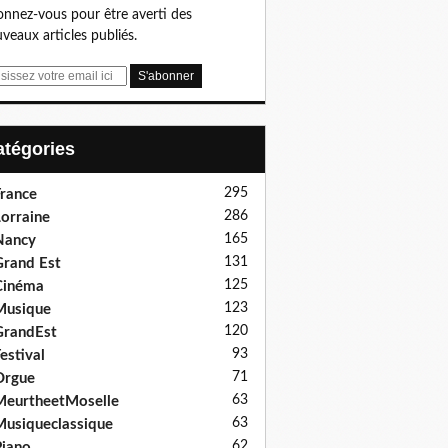
nnez-vous pour être averti des
veaux articles publiés.
Catégories
295
rance
286
orraine
165
Nancy
131
rand Est
125
Cinéma
123
Musique
120
GrandEst
93
estival
71
Orgue
63
eurtheetMoselle
63
usiqueclassique
62
iano