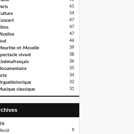
61
aris
54
ulture
47
oncert
47
ilms
47
ézelise
46
oul
39
eurthe-et-Moselle
38
pectacle vivant
36
inémafrançais
35
Documentaire
34
rte
32
rguehistorique
31
usique classique
Archives
26
9
Août