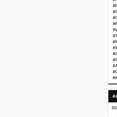
#P
#C
#C
#F
#V
#T
#M
#S
#C
#
#A
#O
#M
20