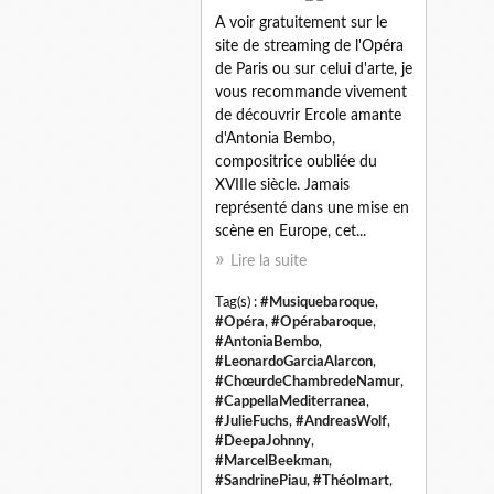
A voir gratuitement sur le
site de streaming de l'Opéra
de Paris ou sur celui d'arte, je
vous recommande vivement
de découvrir Ercole amante
d'Antonia Bembo,
compositrice oubliée du
XVIIIe siècle. Jamais
représenté dans une mise en
scène en Europe, cet...
Lire la suite
Tag(s) :
#Musiquebaroque
,
#Opéra
,
#Opérabaroque
,
#AntoniaBembo
,
#LeonardoGarciaAlarcon
,
#ChœurdeChambredeNamur
,
#CappellaMediterranea
,
#JulieFuchs
,
#AndreasWolf
,
#DeepaJohnny
,
#MarcelBeekman
,
#SandrinePiau
,
#ThéoImart
,