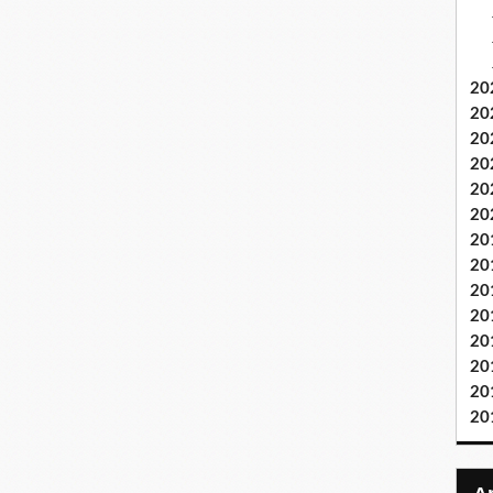
20
20
20
20
20
20
20
20
20
20
20
20
20
20