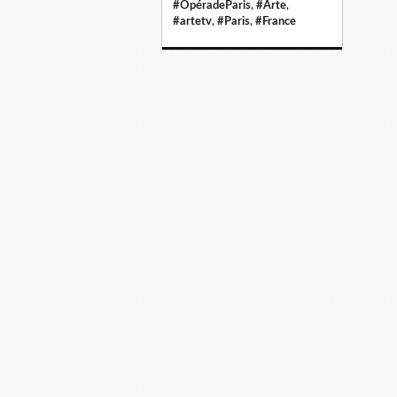
#OpéradeParis
,
#Arte
,
#artetv
,
#Paris
,
#France