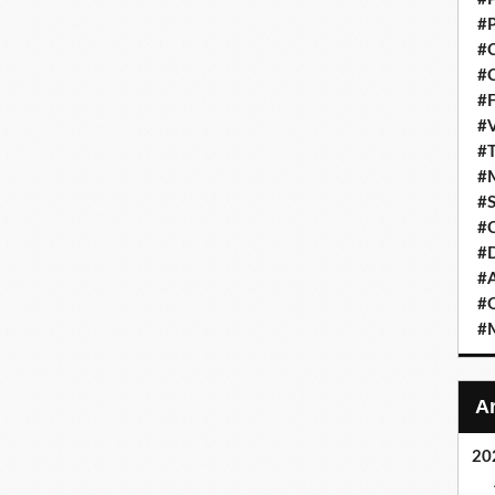
#P
#C
#C
#F
#V
#T
#M
#S
#C
#
#A
#O
#M
20