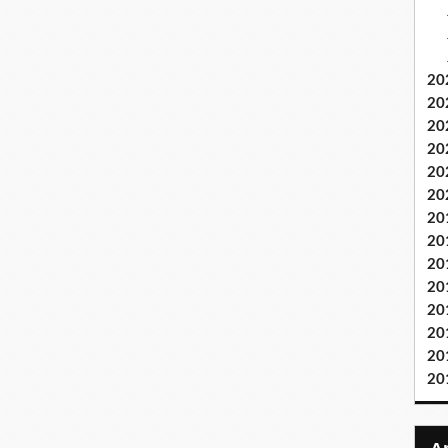
20
20
20
20
20
20
20
20
20
20
20
20
20
20