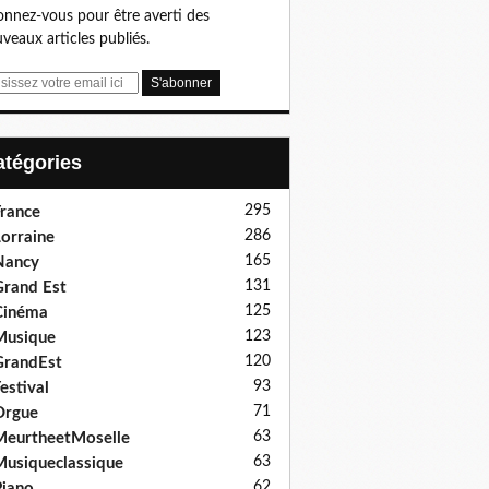
nnez-vous pour être averti des
veaux articles publiés.
Catégories
295
rance
286
orraine
165
Nancy
131
rand Est
125
Cinéma
123
Musique
120
GrandEst
93
estival
71
Orgue
63
eurtheetMoselle
63
usiqueclassique
62
iano