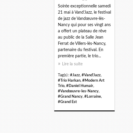
Soirée exceptionnelle samedi
21 mai à Vand'Jazz, le festival
de jazz de Vandœuvre-lès-
Nancy qui pour ses vingt ans
a offert un plateau de rêve
au public de la Salle Jean
Ferrat de Villers-lès-Nancy,
partenaire du festival. En
première partie, le trio...
Lire la suite
Tag(s) :
#Jazz
,
#Vand'Jazz
,
#Trio Harkan
,
#Modern Art
Trio
,
#Daniel Humair
,
#Vandœuvre-les-Nancy
,
#Grand Nancy
,
#Lorraine
,
#Grand Est