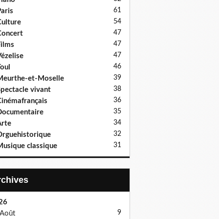
61
aris
54
ulture
47
oncert
47
ilms
47
ézelise
46
oul
39
eurthe-et-Moselle
38
pectacle vivant
36
inémafrançais
35
Documentaire
34
rte
32
rguehistorique
31
usique classique
Archives
26
9
Août