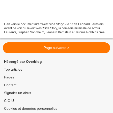
Lien vers le documentaire "West Side Story" - le hit de Leonard Bernstein
Avant de voir ou revoir West Side Story, la comédie musicale de Arthur
Laurents, Stephen Sondheim, Leonard Bernstein et Jerome Robbins créée
en 1957 à Broadway, que ce soit au théâtre...
Page suivante >
Hébergé par Overblog
Top articles
Pages
Contact
Signaler un abus
C.G.U.
Cookies et données personnelles