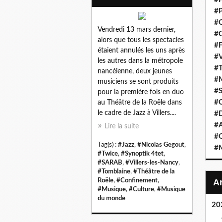
#P
#C
Vendredi 13 mars dernier,
#C
alors que tous les spectacles
#F
étaient annulés les uns après
#V
les autres dans la métropole
#T
nancéienne, deux jeunes
#M
musiciens se sont produits
#S
pour la première fois en duo
#C
au Théâtre de la Roële dans
le cadre de Jazz à Villers....
#
#A
Lire la suite
#O
Tag(s) :
#Jazz
,
#Nicolas Gegout
,
#M
#Twice
,
#Synoptik 4tet
,
#SARAB
,
#Villers-les-Nancy
,
#Tomblaine
,
#Théâtre de la
Roële
,
#Confinement
,
#Musique
,
#Culture
,
#Musique
du monde
20