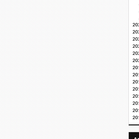
20
20
20
20
20
20
20
20
20
20
20
20
20
20