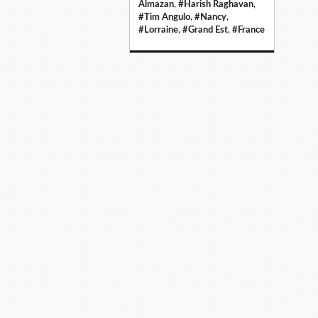
Almazan
,
#Harish Raghavan
,
#Tim Angulo
,
#Nancy
,
#Lorraine
,
#Grand Est
,
#France