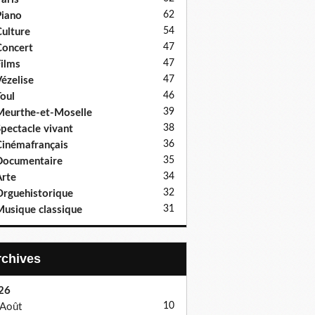
62
iano
54
ulture
47
oncert
47
ilms
47
ézelise
46
oul
39
eurthe-et-Moselle
38
pectacle vivant
36
inémafrançais
35
Documentaire
34
rte
32
rguehistorique
31
usique classique
Archives
26
10
Août