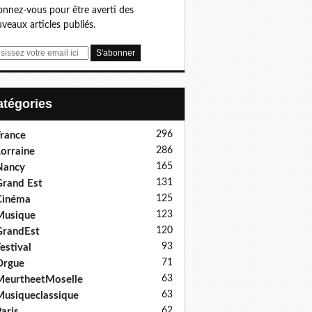
nnez-vous pour être averti des
veaux articles publiés.
Catégories
296
rance
286
orraine
165
Nancy
131
rand Est
125
Cinéma
123
Musique
120
GrandEst
93
estival
71
Orgue
63
eurtheetMoselle
63
usiqueclassique
62
aris