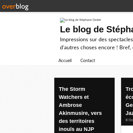
Le blog de Stép
Impressions sur des spectacles 
d'autres choses encore ! Bref, d
Accueil
Contact
nicolas gegout
The Storm
Tro
Watchers et
éc
Ambrose
Ge
Akinmusire, vers
Ja
des territoires
8 Oc
inouïs au NJP