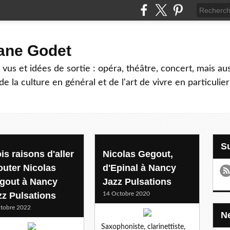
hane Godet
vus et idées de sortie : opéra, théâtre, concert, mais au
e la culture en général et de l'art de vivre en particulier
is raisons d'aller
Nicolas Gegout,
outer Nicolas
d'Epinal à Nancy
gout à Nancy
Jazz Pulsations
zz Pulsations
14 Octobre 2020
tobre 2022
Saxophoniste, clarinettiste,