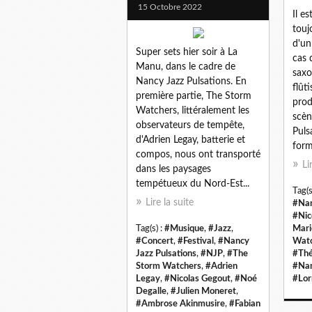
15 Octobre 2022
Il e
touj
d'un 
Super sets hier soir à La
cas 
Manu, dans le cadre de
saxo
Nancy Jazz Pulsations. En
flût
première partie, The Storm
prod
Watchers, littéralement les
scèn
observateurs de tempête,
Puls
d'Adrien Legay, batterie et
form
compos, nous ont transporté
Li
dans les paysages
tempétueux du Nord-Est...
Tag(s
Lire la suite
#Nan
#Nic
Tag(s) :
#Musique
,
#Jazz
,
Mari
#Concert
,
#Festival
,
#Nancy
Watc
Jazz Pulsations
,
#NJP
,
#The
#Thé
Storm Watchers
,
#Adrien
#Na
Legay
,
#Nicolas Gegout
,
#Noé
#Lor
Degalle
,
#Julien Moneret
,
#Ambrose Akinmusire
,
#Fabian