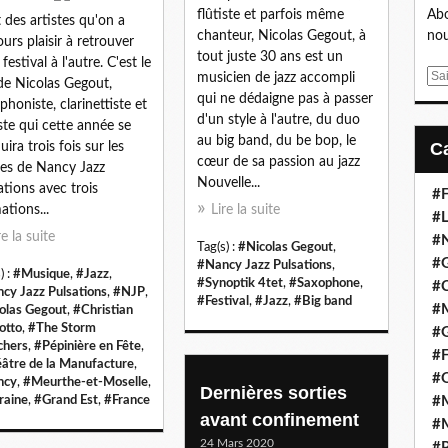
flûtiste et parfois même
Abo
st des artistes qu'on a
chanteur, Nicolas Gegout, à
nou
ours plaisir à retrouver
tout juste 30 ans est un
festival à l'autre. C'est le
E
musicien de jazz accompli
de Nicolas Gegout,
m
qui ne dédaigne pas à passer
phoniste, clarinettiste et
a
d'un style à l'autre, du duo
iste qui cette année se
i
au big band, du be bop, le
uira trois fois sur les
l
cœur de sa passion au jazz
es de Nancy Jazz
Nouvelle...
ations avec trois
#F
ations...
Lire la suite
#L
re la suite
#
Tag(s) :
#Nicolas Gegout
,
#G
#Nancy Jazz Pulsations
,
) :
#Musique
,
#Jazz
,
#Synoptik 4tet
,
#Saxophone
,
#
cy Jazz Pulsations
,
#NJP
,
#Festival
,
#Jazz
,
#Big band
#
olas Gegout
,
#Christian
otto
,
#The Storm
#
hers
,
#Pépinière en Fête
,
#F
âtre de la Manufacture
,
#
ncy
,
#Meurthe-et-Moselle
,
Dernières sorties
raine
,
#Grand Est
,
#France
#M
avant confinement
#M
24 Mars 2020
#P