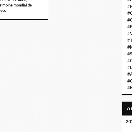
rimoine mondial de
#P
esco
#C
#C
#F
#V
#T
#M
#S
#C
#
#A
#O
#M
20