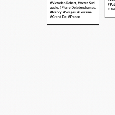
#Victorien Robert
,
#Actes Sud
#Pat
audio
,
#Pierre Deladonchamps
,
l'Un
#Nancy
,
#Vosges
,
#Lorraine
,
#Grand Est
,
#France