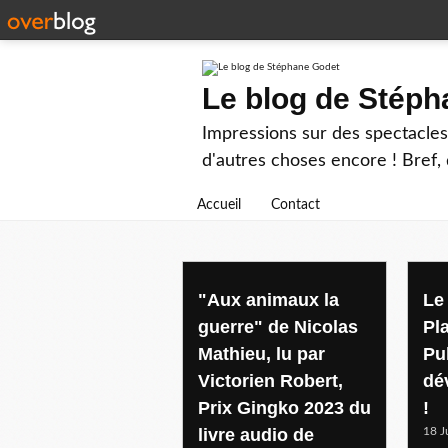
Le blog de Stép
Impressions sur des spectacles 
d'autres choses encore ! Bref, d
Accueil
Contact
salon du livre
"Aux animaux la
Le 
guerre" de Nicolas
Pl
Mathieu, lu par
Pu
Victorien Robert,
dév
Prix Gingko 2023 du
!
livre audio de
18 J