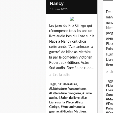
Nancy
14 Juin 2023
Deu
mani
nanc
Les jurés du Prix Ginkgo qui
ident
récompense tous les ans un
prog
livre audio lors du Livre sur la
prem
Place à Nancy ont choisi
Plac
cette année "Aux animaux la
Puls
guerre" de Nicolas Mathieu
litté
lu par le comédien Victorien
Livre
Robert aux éditions Actes
tiend
Sud audio. Face à une rude...
Li
Lire la suite
Tag(s
Tag(s) :
#Littérature
,
#Liv
#Littérature francophone
,
Livre
#Littérature française
,
#Livre
Gonc
audio
,
#Salon du livre
,
#Le
#Mus
Livre sur la Place
,
#Prix
#Fes
Ginkgo
,
#Aux animaux la
Puls
guerre
,
#Nicolas Mathieu
,
#Gra