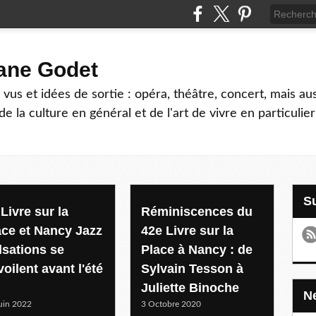
hane Godet
vus et idées de sortie : opéra, théâtre, concert, mais au
e la culture en général et de l'art de vivre en particulier
Livre sur la
Réminiscences du
ace et Nancy Jazz
42e Livre sur la
lsations se
Place à Nancy : de
oilent avant l'été
Sylvain Tesson à
Juliette Binoche
uin 2022
3 Octobre 2020