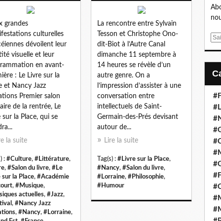
Abo
nou
x grandes
La rencontre entre Sylvain
festations culturelles
Tesson et Christophe Ono-
E
éiennes dévoilent leur
dit-Biot à l’Autre Canal
m
ité visuelle et leur
dimanche 11 septembre à
a
rammation en avant-
14 heures se révèle d’un
i
ière : Le Livre sur la
autre genre. On a
l
e et Nancy Jazz
l’impression d’assister à une
#F
ations Premier salon
conversation entre
raire de la rentrée, Le
intellectuels de Saint-
#L
 sur la Place, qui se
Germain-des-Prés devisant
#
ra...
autour de...
#G
re la suite
Lire la suite
#
#
) :
#Culture
,
#Littérature
,
Tag(s) :
#Livre sur la Place
,
#
re
,
#Salon du livre
,
#Le
#Nancy
,
#Salon du livre
,
#F
 sur la Place
,
#Académie
#Lorraine
,
#Philosophie
,
ourt
,
#Musique
,
#Humour
#
iques actuelles
,
#Jazz
,
#M
tival
,
#Nancy Jazz
#M
ations
,
#Nancy
,
#Lorraine
,
#P
nd Est
,
#France
,