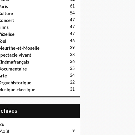
61
aris
54
ulture
47
oncert
47
ilms
47
ézelise
46
oul
39
eurthe-et-Moselle
38
pectacle vivant
36
inémafrançais
35
Documentaire
34
rte
32
rguehistorique
31
usique classique
Archives
26
9
Août