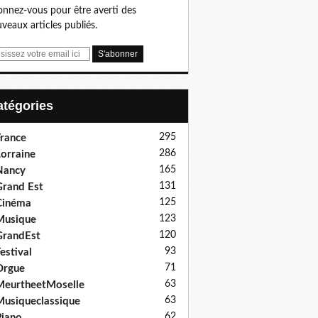
nnez-vous pour être averti des
veaux articles publiés.
Catégories
295
rance
286
orraine
165
Nancy
131
rand Est
125
Cinéma
123
Musique
120
GrandEst
93
estival
71
Orgue
63
eurtheetMoselle
63
usiqueclassique
62
iano