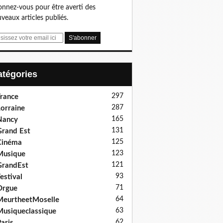
nnez-vous pour être averti des
veaux articles publiés.
Catégories
297
rance
287
orraine
165
Nancy
131
rand Est
125
Cinéma
123
Musique
121
GrandEst
93
estival
71
Orgue
64
eurtheetMoselle
63
usiqueclassique
62
aris