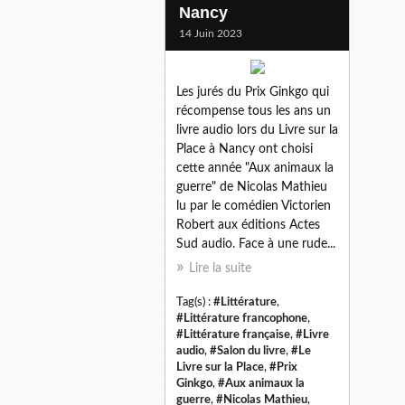
Nancy
14 Juin 2023
Les jurés du Prix Ginkgo qui
récompense tous les ans un
livre audio lors du Livre sur la
Place à Nancy ont choisi
cette année "Aux animaux la
guerre" de Nicolas Mathieu
lu par le comédien Victorien
Robert aux éditions Actes
Sud audio. Face à une rude...
Lire la suite
Tag(s) :
#Littérature
,
#Littérature francophone
,
#Littérature française
,
#Livre
audio
,
#Salon du livre
,
#Le
Livre sur la Place
,
#Prix
Ginkgo
,
#Aux animaux la
guerre
,
#Nicolas Mathieu
,