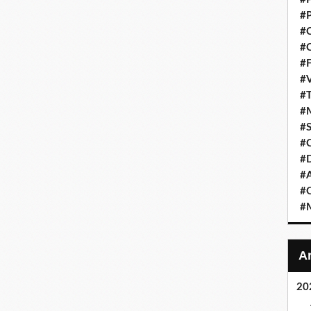
#P
#C
#C
#F
#V
#T
#M
#S
#C
#
#A
#O
#M
20