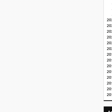
20
20
20
20
20
20
20
20
20
20
20
20
20
20