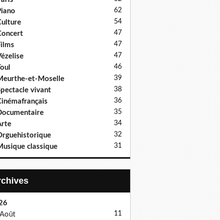
62
iano
54
ulture
47
oncert
47
ilms
47
ézelise
46
oul
39
eurthe-et-Moselle
38
pectacle vivant
36
inémafrançais
35
Documentaire
34
rte
32
rguehistorique
31
usique classique
Archives
26
11
Août