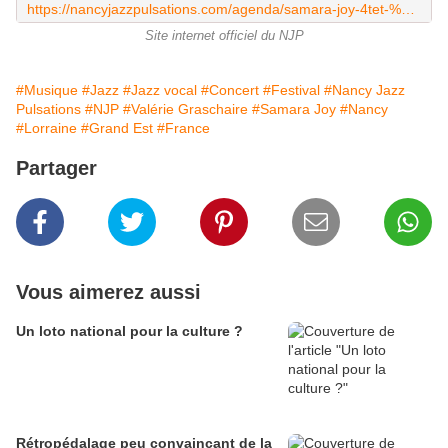
https://nancyjazzpulsations.com/agenda/samara-joy-4tet-%C2%B7-valerie-graschaire-wrap-it-up/
Site internet officiel du NJP
#Musique
#Jazz
#Jazz vocal
#Concert
#Festival
#Nancy Jazz
Pulsations
#NJP
#Valérie Graschaire
#Samara Joy
#Nancy
#Lorraine
#Grand Est
#France
Partager
Vous aimerez aussi
Un loto national pour la culture ?
Rétropédalage peu convaincant de la