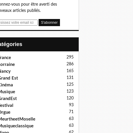
nnez-vous pour être averti des
veaux articles publiés.
Catégories
295
rance
286
orraine
165
Nancy
131
rand Est
125
Cinéma
123
Musique
120
GrandEst
93
estival
71
Orgue
63
eurtheetMoselle
63
usiqueclassique
62
iano