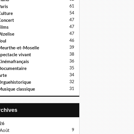
61
aris
54
ulture
47
oncert
47
ilms
47
ézelise
46
oul
39
eurthe-et-Moselle
38
pectacle vivant
36
inémafrançais
35
Documentaire
34
rte
32
rguehistorique
31
usique classique
Archives
26
9
Août