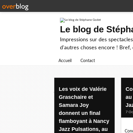
Le blog de Stép
Impressions sur des spectacles 
d'autres choses encore ! Bref, d
Accueil
Contact
jazz vocal
Les voix de Valérie
Co
Graschaire et
au
Samara Joy
Ja
donnent un final
7 Oc
flamboyant à Nancy
Jazz Pulsations, au
Conc