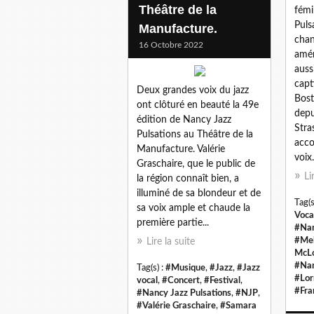
Théâtre de la
fémi
Puls
Manufacture.
chan
16 Octobre 2022
amér
auss
capt
Deux grandes voix du jazz
Bost
ont clôturé en beauté la 49e
depu
édition de Nancy Jazz
Stra
Pulsations au Théâtre de la
acco
Manufacture. Valérie
voix.
Graschaire, que le public de
Li
la région connaît bien, a
illuminé de sa blondeur et de
Tag(s
sa voix ample et chaude la
Voca
première partie...
#Nan
#Mel
Lire la suite
McLo
#Na
Tag(s) :
#Musique
,
#Jazz
,
#Jazz
#Lor
vocal
,
#Concert
,
#Festival
,
#Fra
#Nancy Jazz Pulsations
,
#NJP
,
#Valérie Graschaire
,
#Samara