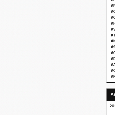
#P
#C
#C
#F
#V
#T
#M
#S
#C
#
#A
#O
#M
20