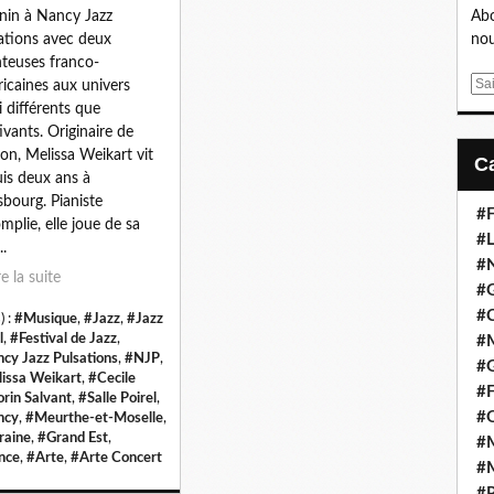
nin à Nancy Jazz
Abo
ations avec deux
nou
teuses franco-
E
icaines aux univers
m
i différents que
a
ivants. Originaire de
i
on, Melissa Weikart vit
l
is deux ans à
sbourg. Pianiste
#F
mplie, elle joue de sa
#L
..
#
re la suite
#G
#
) :
#Musique
,
#Jazz
,
#Jazz
l
,
#Festival de Jazz
,
#
cy Jazz Pulsations
,
#NJP
,
#
issa Weikart
,
#Cecile
#F
rin Salvant
,
#Salle Poirel
,
#
ncy
,
#Meurthe-et-Moselle
,
raine
,
#Grand Est
,
#M
nce
,
#Arte
,
#Arte Concert
#M
#P