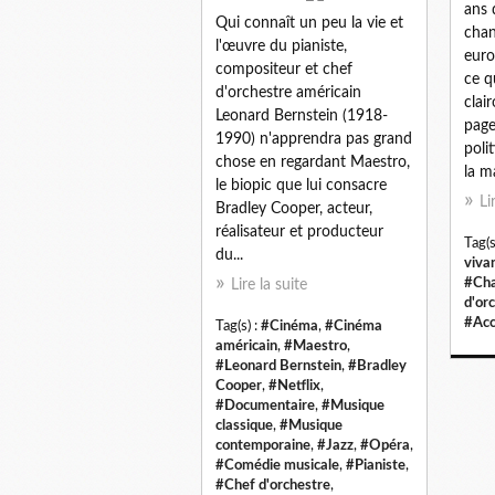
ans 
Qui connaît un peu la vie et
chan
l'œuvre du pianiste,
euro
compositeur et chef
ce q
d'orchestre américain
clai
Leonard Bernstein (1918-
page
1990) n'apprendra pas grand
poli
chose en regardant Maestro,
la m
le biopic que lui consacre
Li
Bradley Cooper, acteur,
réalisateur et producteur
Tag(s
du...
viva
#Cha
Lire la suite
d'or
#Acc
Tag(s) :
#Cinéma
,
#Cinéma
américain
,
#Maestro
,
#Leonard Bernstein
,
#Bradley
Cooper
,
#Netflix
,
#Documentaire
,
#Musique
classique
,
#Musique
contemporaine
,
#Jazz
,
#Opéra
,
#Comédie musicale
,
#Pianiste
,
#Chef d'orchestre
,