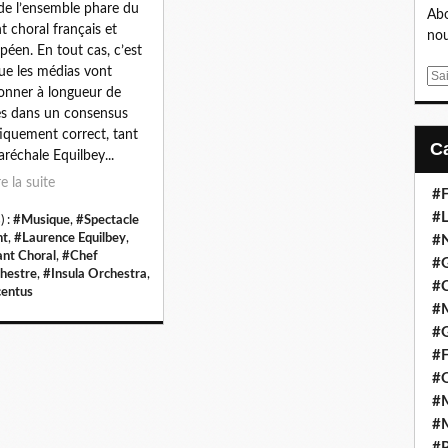
de l’ensemble phare du
Abo
t choral français et
nou
péen. En tout cas, c’est
ue les médias vont
E
ronner à longueur de
m
s dans un consensus
a
tiquement correct, tant
i
aréchale Equilbey...
l
re la suite
#F
#L
) :
#Musique
,
#Spectacle
nt
,
#Laurence Equilbey
,
#
nt Choral
,
#Chef
#G
chestre
,
#Insula Orchestra
,
#
entus
#
#
#F
#
#M
#M
#P