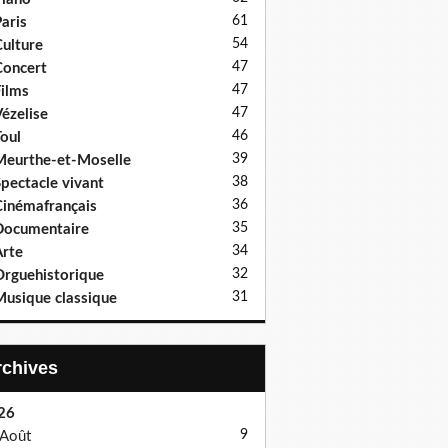
61
aris
54
ulture
47
oncert
47
ilms
47
ézelise
46
oul
39
eurthe-et-Moselle
38
pectacle vivant
36
inémafrançais
35
Documentaire
34
rte
32
rguehistorique
31
usique classique
Archives
26
9
Août