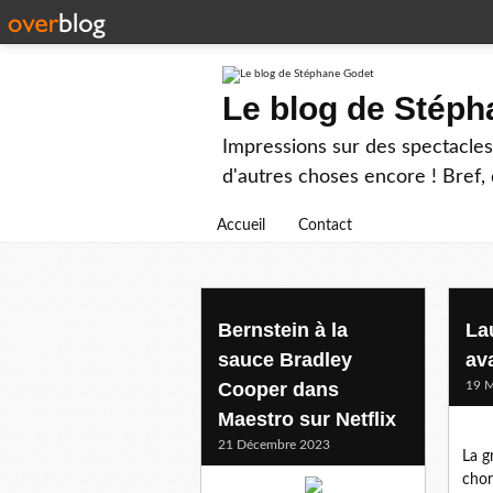
Le blog de Stép
Impressions sur des spectacles 
d'autres choses encore ! Bref, d
Accueil
Contact
chef d'orchestre
Bernstein à la
La
sauce Bradley
ava
Cooper dans
19 M
Maestro sur Netflix
21 Décembre 2023
La g
chor