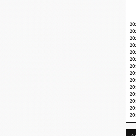
20
20
20
20
20
20
20
20
20
20
20
20
20
20