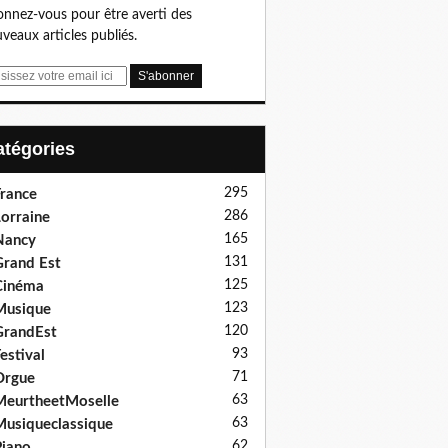
nnez-vous pour être averti des
veaux articles publiés.
Catégories
295
rance
286
orraine
165
Nancy
131
rand Est
125
Cinéma
123
Musique
120
GrandEst
93
estival
71
Orgue
63
eurtheetMoselle
63
usiqueclassique
62
iano