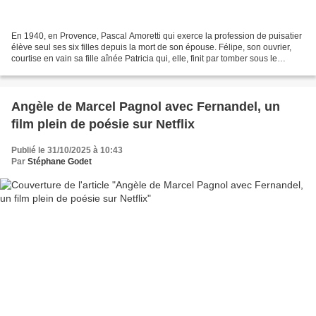
En 1940, en Provence, Pascal Amoretti qui exerce la profession de puisatier
élève seul ses six filles depuis la mort de son épouse. Félipe, son ouvrier,
courtise en vain sa fille aînée Patricia qui, elle, finit par tomber sous le
charme de Jacques Mazel,...
Angèle de Marcel Pagnol avec Fernandel, un
film plein de poésie sur Netflix
Publié le 31/10/2025 à 10:43
Par
Stéphane Godet