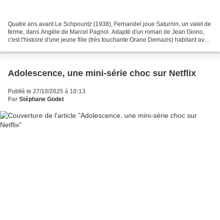
Quatre ans avant Le Schpountz (1938), Fernandel joue Saturnin, un valet de
ferme, dans Angèle de Marcel Pagnol. Adapté d'un roman de Jean Giono,
c'est l'histoire d'une jeune fille (très touchante Orane Demazis) habitant avec
ses parents dans une ferme...
Adolescence, une mini-série choc sur Netflix
Publié le 27/10/2025 à 10:13
Par
Stéphane Godet