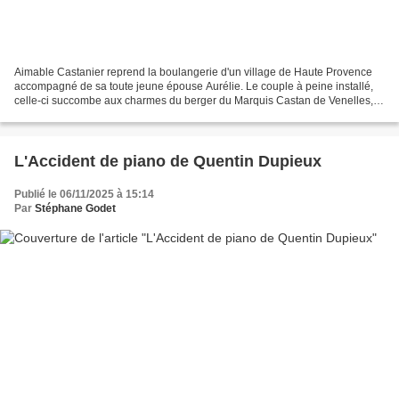
Aimable Castanier reprend la boulangerie d'un village de Haute Provence
accompagné de sa toute jeune épouse Aurélie. Le couple à peine installé,
celle-ci succombe aux charmes du berger du Marquis Castan de Venelles, le
maire du village. Un peu naïf, Aimable...
L'Accident de piano de Quentin Dupieux
Publié le 06/11/2025 à 15:14
Par
Stéphane Godet