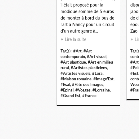
il était proposé pour la
disp
modique somme de 5 euros
japo
de monter à bord du bus de
de d
l'art à Nancy pour un circuit
épou
d'un autre genre à...
Zao 
Lire la suite
Li
Tag(s) :
#Art
,
#Art
Tag(s
contemporain
,
#Art visuel
,
cont
#Art plastique
,
#Art en milieu
#Art
rural
,
#Artistes plasticiens
,
#Pei
#Artistes visuels
,
#Lora
,
#Es
#Maison romaine
,
#Image'Est
,
cont
#Esal
,
#Fête des Images
,
Wou
#Epinal
,
#Vosges
,
#Lorraine
,
#Fra
#Grand Est
,
#France