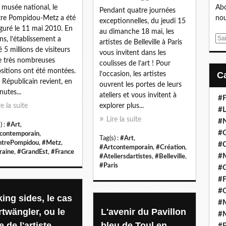
 musée national, le
Abo
Pendant quatre journées
re Pompidou-Metz a été
nou
exceptionnelles, du jeudi 15
guré le 11 mai 2010. En
au dimanche 18 mai, les
E
ns, l’établissement a
artistes de Belleville à Paris
m
é 5 millions de visiteurs
vous invitent dans les
a
e très nombreuses
coulisses de l’art ! Pour
i
sitions ont été montées.
l’occasion, les artistes
l
t Républicain revient, en
ouvrent les portes de leurs
nutes...
ateliers et vous invitent à
#F
re la suite
explorer plus...
#L
Lire la suite
#
) :
#Art
,
#G
contemporain
,
Tag(s) :
#Art
,
trePompidou
,
#Metz
,
#
#Artcontemporain
,
#Création
,
raine
,
#GrandEst
,
#France
#
#Ateliersdartistes
,
#Belleville
,
#Paris
#
#F
#
king sides, le cas
#M
rtwängler, ou le
L'avenir du Pavillon
#M
e de l'artiste
bleu de Toul en
#P