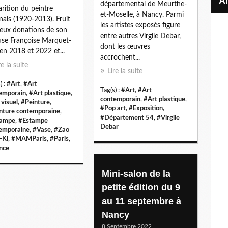
départemental de Meurthe-
arition du peintre
et-Moselle, à Nancy. Parmi
nais (1920-2013). Fruit
les artistes exposés figure
eux donations de son
entre autres Virgile Debar,
se Françoise Marquet-
dont les œuvres
en 2018 et 2022 et...
accrochent...
re la suite
Lire la suite
) :
#Art
,
#Art
Tag(s) :
#Art
,
#Art
emporain
,
#Art plastique
,
contemporain
,
#Art plastique
,
 visuel
,
#Peinture
,
#Pop art
,
#Exposition
,
nture contemporaine
,
#Département 54
,
#Virgile
tampe
,
#Estampe
Debar
emporaine
,
#Vase
,
#Zao
-Ki
,
#MAMParis
,
#Paris
,
nce
Mini-salon de la
petite édition du 9
au 11 septembre à
Nancy
8 Septembre 2022