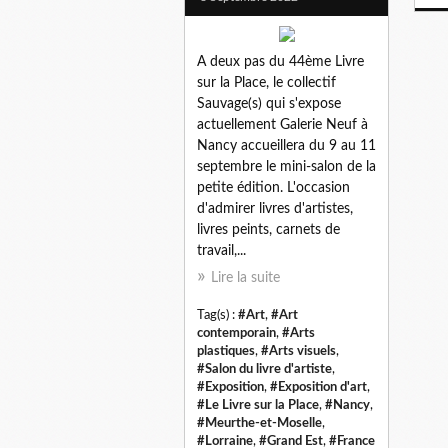
A deux pas du 44ème Livre
sur la Place, le collectif
Sauvage(s) qui s'expose
actuellement Galerie Neuf à
Nancy accueillera du 9 au 11
septembre le mini-salon de la
petite édition. L'occasion
d'admirer livres d'artistes,
livres peints, carnets de
travail,...
Lire la suite
Tag(s) :
#Art
,
#Art
contemporain
,
#Arts
plastiques
,
#Arts visuels
,
#Salon du livre d'artiste
,
#Exposition
,
#Exposition d'art
,
#Le Livre sur la Place
,
#Nancy
,
#Meurthe-et-Moselle
,
#Lorraine
,
#Grand Est
,
#France