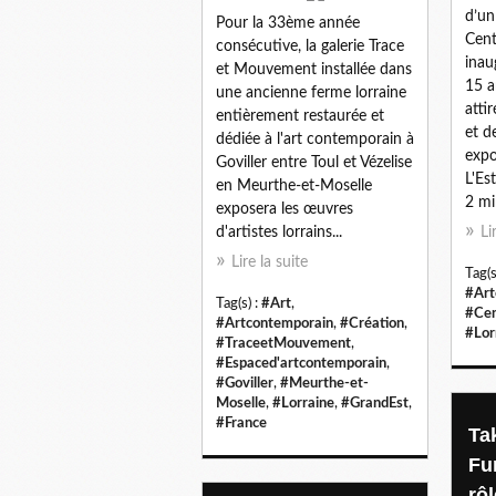
d’un
Pour la 33ème année
Cent
consécutive, la galerie Trace
inau
et Mouvement installée dans
15 a
une ancienne ferme lorraine
attir
entièrement restaurée et
et d
dédiée à l'art contemporain à
expo
Goviller entre Toul et Vézelise
L'Es
en Meurthe-et-Moselle
2 mi
exposera les œuvres
d'artistes lorrains...
Li
Lire la suite
Tag(s
#Art
Tag(s) :
#Art
,
#Cen
#Artcontemporain
,
#Création
,
#Lor
#TraceetMouvement
,
#Espaced'artcontemporain
,
#Goviller
,
#Meurthe-et-
Moselle
,
#Lorraine
,
#GrandEst
,
#France
Ta
Fu
rôl