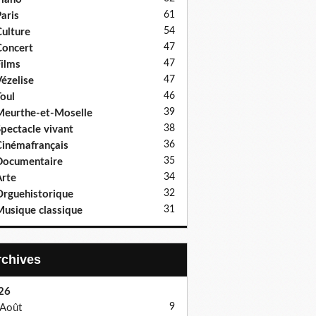
61
aris
54
ulture
47
oncert
47
ilms
47
ézelise
46
oul
39
eurthe-et-Moselle
38
pectacle vivant
36
inémafrançais
35
Documentaire
34
rte
32
rguehistorique
31
usique classique
Archives
26
9
Août