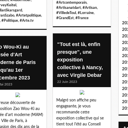
#Artcontemporain
,
veyKeitel
,
#Artisanatdart
,
#Artisan
,
llanSkarsgard
,
#VilledeToul
,
#Lorraine
,
vanSzabo
,
#Artetpolitique
,
#GrandEst
,
#France
,
#Politique
,
#Arte.tv
20
20
20
20
"Tout est là, enfin
o Wou-Ki au
20
presque", une
sée d'Art
20
exposition
derne de Paris
20
collective à Nancy,
20
squ'au 1er
avec Virgile Debar
20
cembre 2023
22 Juin 2023
20
ai 2023
20
20
Malgré son affiche peu
20
euse découverte de
engageante, je vous
20
position Zao Wou-Ki au
recommande cette
ée d'art moderne (MAM)
exposition collective qui se
 Ville de Paris, à
tient tout l'été au Conseil
casion des dix ans de la