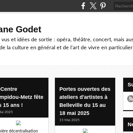
hane Godet
vus et idées de sortie : opéra, théâtre, concert, mais au
e la culture en général et de l'art de vivre en particulier
 Centre
Portes ouvertes des
mpidou-Metz fête
ateliers d'artistes à
s 15 ans !
Belleville du 15 au
ai 2025
18 mai 2025
15 Mai 2025
ière décentralisation