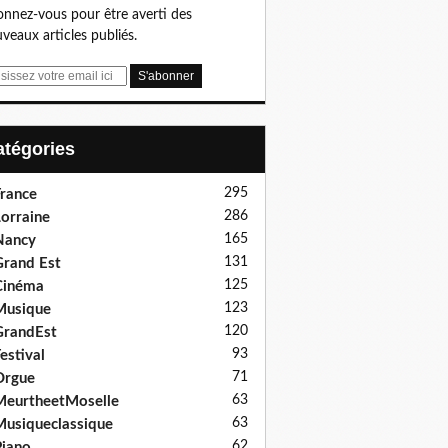
nnez-vous pour être averti des
veaux articles publiés.
Catégories
295
rance
286
orraine
165
Nancy
131
rand Est
125
Cinéma
123
Musique
120
GrandEst
93
estival
71
Orgue
63
eurtheetMoselle
63
usiqueclassique
62
iano