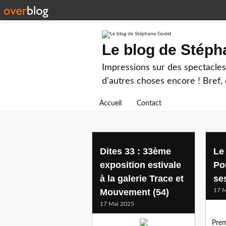
Le blog de Stép
Impressions sur des spectacles 
d'autres choses encore ! Bref, d
Accueil
Contact
art
Dites 33 : 33ème
Le
exposition estivale
Po
à la galerie Trace et
se
Mouvement (54)
17 M
17 Mai 2025
Prem