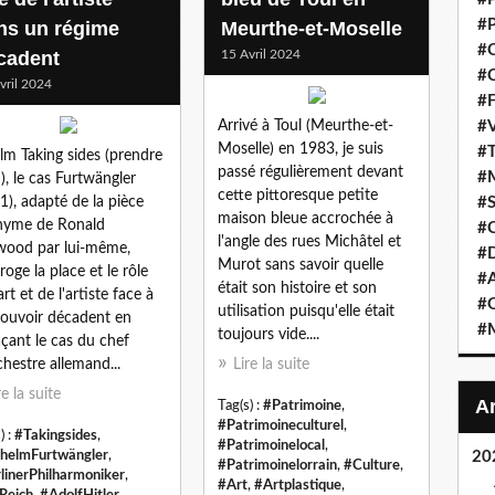
#P
ns un régime
Meurthe-et-Moselle
#C
cadent
15 Avril 2024
#C
vril 2024
#F
Arrivé à Toul (Meurthe-et-
#V
Moselle) en 1983, je suis
#T
illm Taking sides (prendre
passé régulièrement devant
#M
i), le cas Furtwängler
cette pittoresque petite
1), adapté de la pièce
#S
maison bleue accrochée à
nyme de Ronald
#C
l'angle des rues Michâtel et
ood par lui-même,
#
Murot sans savoir quelle
roge la place et le rôle
#A
était son histoire et son
art et de l'artiste face à
#O
utilisation puisqu'elle était
ouvoir décadent en
#M
toujours vide....
açant le cas du chef
chestre allemand...
Lire la suite
re la suite
Tag(s) :
#Patrimoine
,
#Patrimoineculturel
,
) :
#Takingsides
,
#Patrimoinelocal
,
helmFurtwängler
,
20
#Patrimoinelorrain
,
#Culture
,
linerPhilharmoniker
,
#Art
,
#Artplastique
,
eReich
,
#AdolfHitler
,