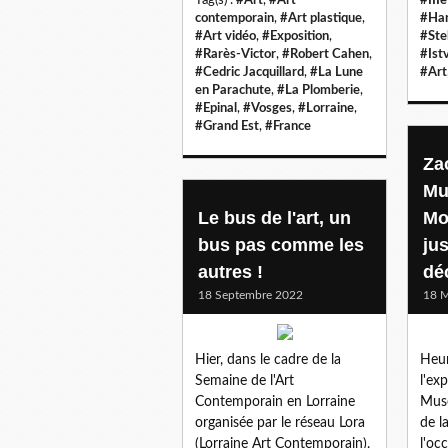
contemporain
,
#Art plastique
,
#Har
#Art vidéo
,
#Exposition
,
#Ste
#Rarès-Victor
,
#Robert Cahen
,
#Ist
#Cedric Jacquillard
,
#La Lune
#Art
en Parachute
,
#La Plomberie
,
#Epinal
,
#Vosges
,
#Lorraine
,
#Grand Est
,
#France
Za
Mu
Le bus de l'art, un
Mo
bus pas comme les
ju
autres !
dé
18 Septembre 2022
18 M
Hier, dans le cadre de la
Heur
Semaine de l'Art
l'ex
Contemporain en Lorraine
Mus
organisée par le réseau Lora
de la
(Lorraine Art Contemporain),
l'oc