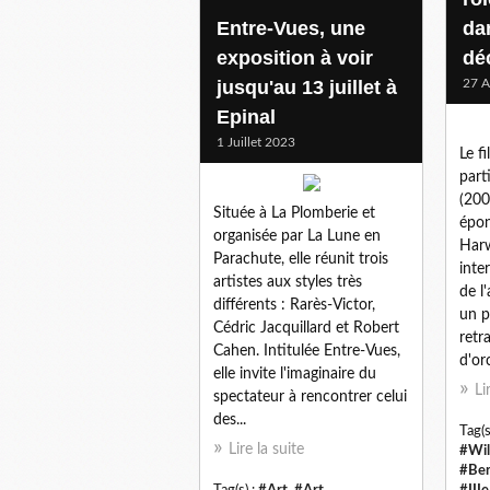
Entre-Vues, une
da
exposition à voir
dé
jusqu'au 13 juillet à
27 A
Epinal
1 Juillet 2023
Le f
part
(200
Située à La Plomberie et
épo
organisée par La Lune en
Harw
Parachute, elle réunit trois
inter
artistes aux styles très
de l'
différents : Rarès-Victor,
un p
Cédric Jacquillard et Robert
retr
Cahen. Intitulée Entre-Vues,
d'or
elle invite l'imaginaire du
Li
spectateur à rencontrer celui
des...
Tag(s
Lire la suite
#Wil
#Ber
Tag(s) :
#Art
,
#Art
#III