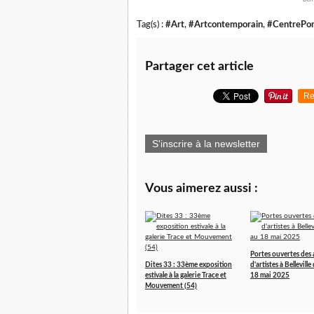
Tag(s) :
#Art
,
#Artcontemporain
,
#CentrePo
Partager cet article
Re
S'inscrire à la newsletter
Vous aimerez aussi :
Portes ouvertes des a
Dites 33 : 33ème exposition
d'artistes à Bellevill
estivale à la galerie Trace et
18 mai 2025
Mouvement (54)