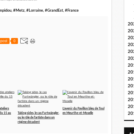
mpidou
,
#Metz
,
#Lorraine
,
#GrandEst
,
#France
20
20
20
post
0
20
20
20
20
20
20
20
20
20
20
teliers
L'avenir du Pavillon bleu de Toul
20
e du 15 au
Taking sides, le cas Furtwängler,
en Meurthe-et-Moselle
ou le rôle de l'artiste dans un
régime décadent