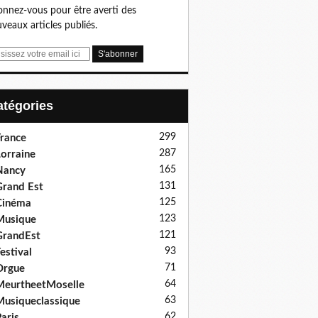
nnez-vous pour être averti des
veaux articles publiés.
Catégories
299
rance
287
orraine
165
Nancy
131
rand Est
125
Cinéma
123
Musique
121
GrandEst
93
estival
71
Orgue
64
eurtheetMoselle
63
usiqueclassique
62
aris