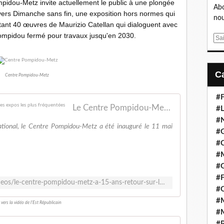
pidou-Metz invite actuellement le public à une plongée
Abo
travers Dimanche sans fin, une exposition hors normes qui
nou
tant 40 œuvres de Maurizio Catellan qui dialoguent avec
Pompidou fermé pour travaux jusqu'en 2030.
E
m
a
i
Centre Pompidou-Metz
l
#F
Le Centre Pompidou-Metz a 15 ans : retour sur les expos les plus fréquentées
#L
#
ational, le Centre Pompidou-Metz a été inauguré le 11 mai
#G
#
#
#
#F
https://www.republicain-lorrain.fr/videos/le-centre-pompidou-metz-a-15-ans-retour-sur-les-expos-les-plus-frequentees-xf3frp5
#
#M
 vers la vidéo de l'Est Républicain
#M
#P