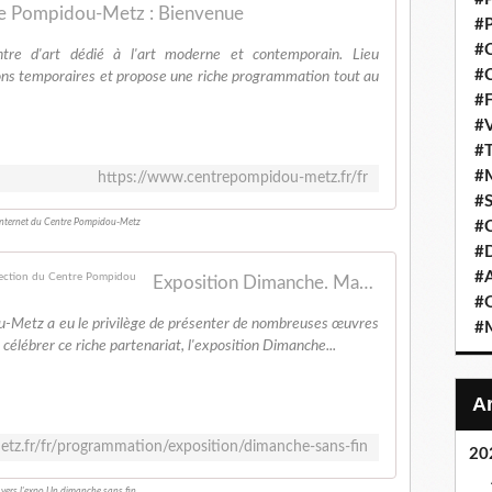
e Pompidou-Metz : Bienvenue
#P
#C
re d'art dédié à l'art moderne et contemporain. Lieu
#C
itions temporaires et propose une riche programmation tout au
#F
#V
#T
#M
https://www.centrepompidou-metz.fr/fr
#S
 internet du Centre Pompidou-Metz
#C
#
#A
Exposition Dimanche. Maurizio Cattelan et la collection du Centre Pompidou
#O
u-Metz a eu le privilège de présenter de nombreuses œuvres
#M
célébrer ce riche partenariat, l'exposition Dimanche...
tz.fr/fr/programmation/exposition/dimanche-sans-fin
20
 vers l'expo Un dimanche sans fin