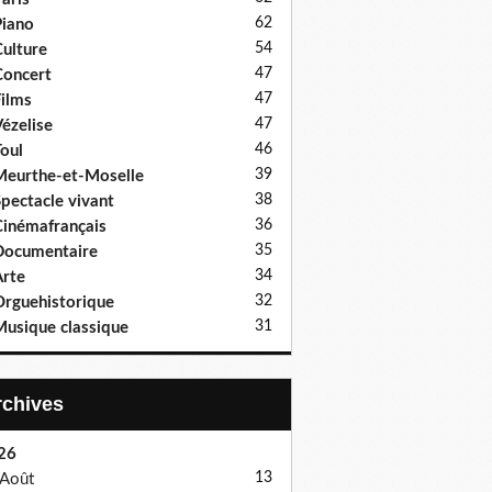
62
iano
54
ulture
47
oncert
47
ilms
47
ézelise
46
oul
39
eurthe-et-Moselle
38
pectacle vivant
36
inémafrançais
35
Documentaire
34
rte
32
rguehistorique
31
usique classique
Archives
26
13
Août