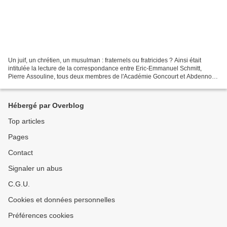
Un juif, un chrétien, un musulman : fraternels ou fratricides ? Ainsi était
intitulée la lecture de la correspondance entre Eric-Emmanuel Schmitt,
Pierre Assouline, tous deux membres de l'Académie Goncourt et Abdennour
Bidar samedi dernier à l'Opéra national...
Hébergé par Overblog
Top articles
Pages
Contact
Signaler un abus
C.G.U.
Cookies et données personnelles
Préférences cookies