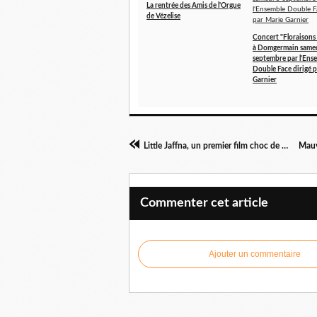
La rentrée des Amis de l'Orgue
de Vézelise
Concert "Floraisons
à Domgermain samed
septembre par l'Ens
Double Face dirigé 
Garnier
Little Jaffna, un premier film choc de Lawrence Valin
Commenter cet article
Ajouter un commentaire