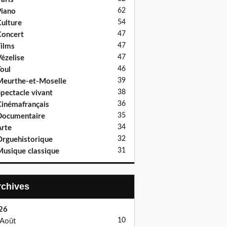
62
iano
54
ulture
47
oncert
47
ilms
47
ézelise
46
oul
39
eurthe-et-Moselle
38
pectacle vivant
36
inémafrançais
35
Documentaire
34
rte
32
rguehistorique
31
usique classique
Archives
26
10
Août