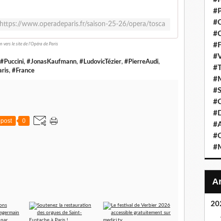
#P
#C
https://www.operadeparis.fr/saison-25-26/opera/tosca
#C
#F
en vers le site de l'Opéra de Paris
#V
#Puccini
,
#JonasKaufmann
,
#LudovicTézier
,
#PierreAudi
,
#T
ris
,
#France
#M
#S
#C
#
post
0
#A
#O
#M
20