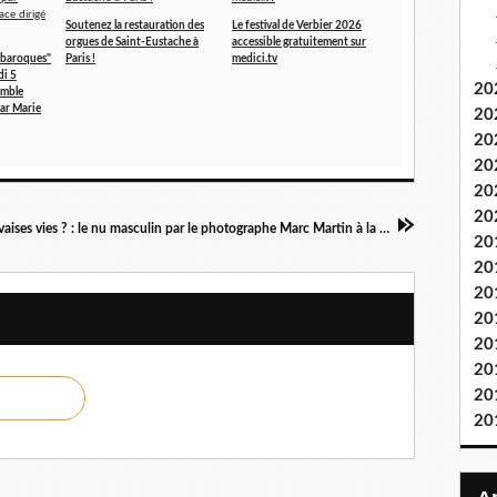
Soutenez la restauration des
Le festival de Verbier 2026
orgues de Saint-Eustache à
accessible gratuitement sur
 baroques"
Paris !
medici.tv
i 5
20
emble
par Marie
20
20
20
20
20
Mauvaises vies ? : le nu masculin par le photographe Marc Martin à la galerie Obsession à Paris
20
20
20
20
20
20
20
20