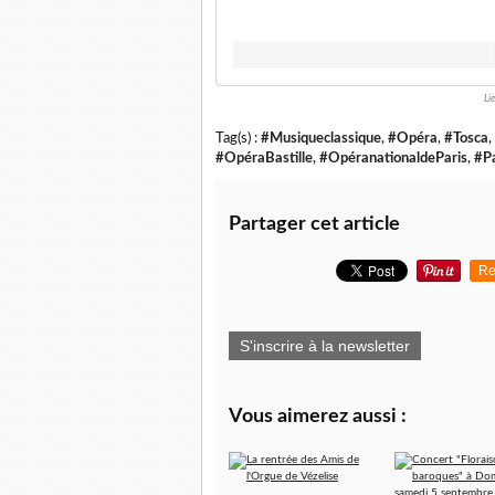
Li
Tag(s) :
#Musiqueclassique
,
#Opéra
,
#Tosca
,
#OpéraBastille
,
#OpéranationaldeParis
,
#Pa
Partager cet article
Re
S'inscrire à la newsletter
Vous aimerez aussi :