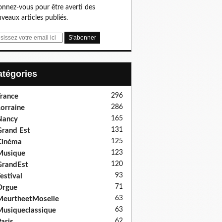
nnez-vous pour être averti des
veaux articles publiés.
Catégories
296
rance
286
orraine
165
Nancy
131
rand Est
125
Cinéma
123
Musique
120
GrandEst
93
estival
71
Orgue
63
eurtheetMoselle
63
usiqueclassique
62
aris