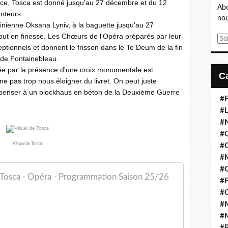
lace, Tosca est donné jusqu'au 27 décembre et du 12
Abo
nteurs.
nou
rainienne Oksana Lyniv, à la baguette jusqu'au 27
ut en finesse. Les Chœurs de l'Opéra préparés par leur
E
ptionnels et donnent le frisson dans le Te Deum de la fin
m
e de Fontainebleau.
a
ée par la présence d'une croix monumentale est
i
ne pas trop nous éloigner du livret. On peut juste
l
se penser à un blockhaus en béton de la Deuxième Guerre
#F
#L
#
#G
Visuel de Tosca
#
#
#
Tosca - Opéra - Programmation Saison 25/26
#F
#
#M
#M
#P