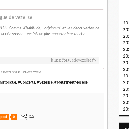
rgue de vezelise
20
26: Comme d'habitude, l'originalité et les découvertes ne
20
 année sauront une fois de plus apporter leur touche ...
20
20
20
20
https://orguedevezelise.fr/
20
20
 le site des Amis de l'Orgue de Vézelise
20
istorique
,
#Concerts
,
#Vézelise
,
#MeurtheetMoselle
,
20
20
20
20
20
post
0