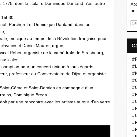
 1775, dont le titulaire Dominique Dantand n'est autre 
Abo
nou
à 15h30 :
E
 Benoît Porcherot et Dominique Dantand, dans un 
m
ne,
a
tionale, musique au temps de la Révolution française pour 
i
clavecin et Daniel Maurer, orgue,
l
r Pascal Reber, organiste de la cathédrale de Strasbourg, 
musicales,
#F
l'Assomption pour un concert unique à tous égards,
#L
eur, professeur au Conservatoire de Dijon et organiste 
#
,
#G
la Saint-Côme et Saint-Damien en compagnie d'un 
#
rrains, Dominique Breda.
#
it par une rencontre avec les artistes autour d'un verre 
#
#F
#
#M
#M
#P