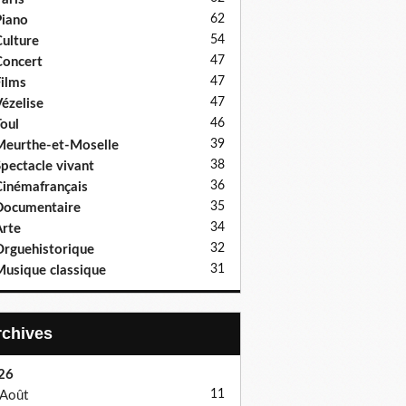
62
iano
54
ulture
47
oncert
47
ilms
47
ézelise
46
oul
39
eurthe-et-Moselle
38
pectacle vivant
36
inémafrançais
35
Documentaire
34
rte
32
rguehistorique
31
usique classique
Archives
26
11
Août