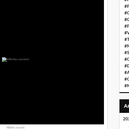
#P
#C
#C
#F
#V
#T
#M
#S
#C
#
#A
#O
#M
20
Affiches concerts