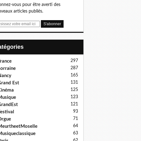
nnez-vous pour être averti des
veaux articles publiés.
Catégories
297
rance
287
orraine
165
Nancy
131
rand Est
125
Cinéma
123
Musique
121
GrandEst
93
estival
71
Orgue
64
eurtheetMoselle
63
usiqueclassique
62
aris