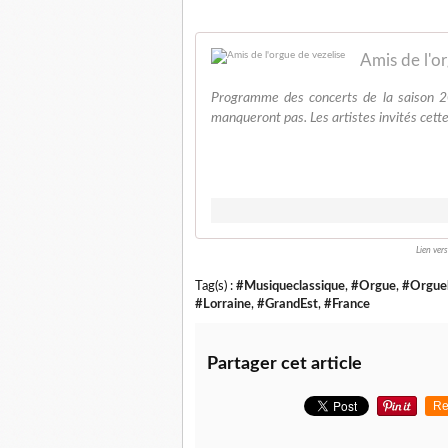
Amis de l'o
Programme des concerts de la saison 20
manqueront pas. Les artistes invités cette
Lien vers
Tag(s) :
#Musiqueclassique
,
#Orgue
,
#Orgueh
#Lorraine
,
#GrandEst
,
#France
Partager cet article
Re