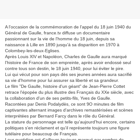
A l'occasion de la commémoration de l'appel du 18 juin 1940 du
Général de Gaulle, france.tv diffuse un documentaire
passionnant sur la vie de l'homme du 18 juin, depuis sa
naissance à Lille en 1890 jusqu'à sa disparition en 1970 à
Colombey-les-deux-Eglises.
Après Louis XIV et Napoléon, Charles de Gaulle aura marqué
l'histoire de France de son empreinte, après avoir endossé seul
contre tous son destin, le 18 juin 1940, pour lui éviter le pire.
Lui qui vécut pour son pays dès ses jeunes années aura sacrifié
sa vie d'homme pour lui assurer sa liberté et sa grandeur.
Le film "De Gaulle, histoire d'un géant" de Jean-Pierre Cottet
retrace l'épopée du plus illustre des Français du XXe siècle, avec
la collaboration d'un de ses petits-fils, Yves de Gaulle.
Racontées par Denis Podalydès, ce sont 9O minutes de film
captivantes alternant images d'archives remastérisées et scènes
interprétées par Bernard Farcy dans le rôle du Général.
La stature du personnage est telle qu'aujourd'hui encore, certains
politiques s'en réclament et qu'il représente toujours une figure
tutélaire pour beaucoup de Français.
Leur quotidien est d'ailleurs toujours marqué par nombre de