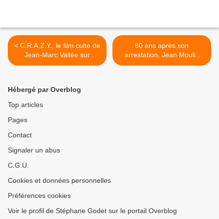
< C.R.A.Z.Y., le film culte de
80 ans après son
Jean-Marc Vallée sur
arrestation, Jean Moulin
france.tv
revit dans un film et un
documentaire
exceptionnels. >
Hébergé par Overblog
Top articles
Pages
Contact
Signaler un abus
C.G.U.
Cookies et données personnelles
Préférences cookies
Voir le profil de Stéphane Godet sur le portail Overblog