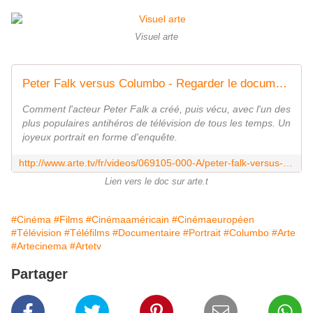
Visuel arte
Peter Falk versus Columbo - Regarder le documentaire complet | ARTE
Comment l'acteur Peter Falk a créé, puis vécu, avec l'un des
plus populaires antihéros de télévision de tous les temps. Un
joyeux portrait en forme d'enquête.
http://www.arte.tv/fr/videos/069105-000-A/peter-falk-versus-columbo/
Lien vers le doc sur arte.t
#Cinéma
#Films
#Cinémaaméricain
#Cinémaeuropéen
#Télévision
#Téléfilms
#Documentaire
#Portrait
#Columbo
#Arte
#Artecinema
#Artetv
Partager