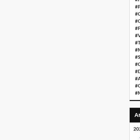
#P
#C
#C
#F
#V
#T
#M
#S
#C
#
#A
#O
#M
20