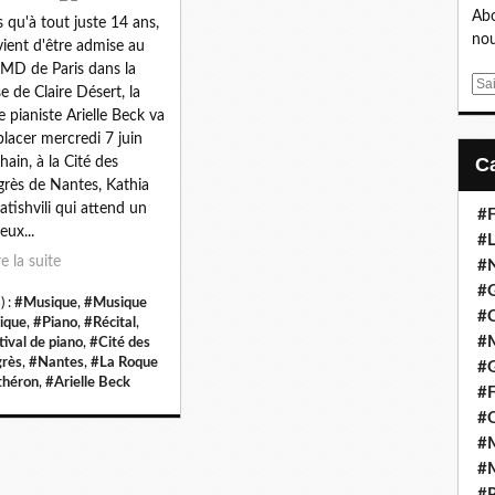
Abo
s qu'à tout juste 14 ans,
nou
 vient d'être admise au
D de Paris dans la
E
se de Claire Désert, la
m
e pianiste Arielle Beck va
a
lacer mercredi 7 juin
i
hain, à la Cité des
l
rès de Nantes, Kathia
atishvili qui attend un
#F
eux...
#L
re la suite
#
#G
) :
#Musique
,
#Musique
#
sique
,
#Piano
,
#Récital
,
#
tival de piano
,
#Cité des
rès
,
#Nantes
,
#La Roque
#
théron
,
#Arielle Beck
#F
#
#M
#M
#P