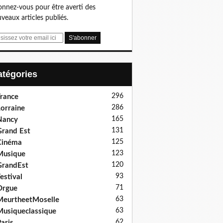
nnez-vous pour être averti des
veaux articles publiés.
Catégories
296
rance
286
orraine
165
Nancy
131
rand Est
125
Cinéma
123
Musique
120
GrandEst
93
estival
71
Orgue
63
eurtheetMoselle
63
usiqueclassique
62
aris