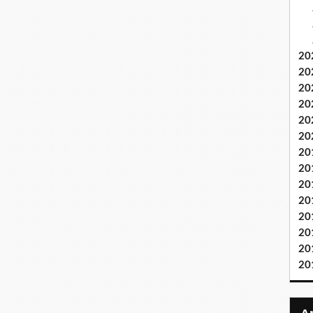
20
20
20
20
20
20
20
20
20
20
20
20
20
20