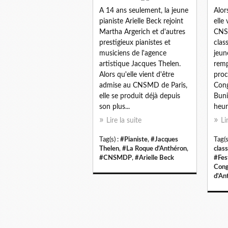
A 14 ans seulement, la jeune
Alor
pianiste Arielle Beck rejoint
elle
Martha Argerich et d'autres
CNSM
prestigieux pianistes et
clas
musiciens de l'agence
jeun
artistique Jacques Thelen.
remp
Alors qu'elle vient d'être
proc
admise au CNSMD de Paris,
Cong
elle se produit déjà depuis
Buni
son plus...
heur
Lire la suite
Li
Tag(s) :
#Pianiste
,
#Jacques
Tag(s
Thelen
,
#La Roque d'Anthéron
,
clas
#CNSMDP
,
#Arielle Beck
#Fes
Cong
d'An