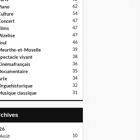
62
iano
54
ulture
47
oncert
47
ilms
47
ézelise
46
oul
39
eurthe-et-Moselle
38
pectacle vivant
36
inémafrançais
35
Documentaire
34
rte
32
rguehistorique
31
usique classique
Archives
26
10
Août