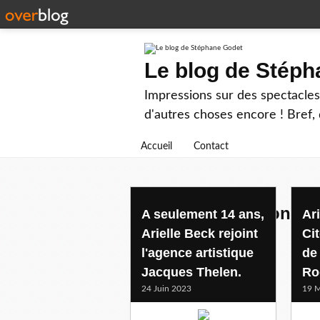
Le blog de Stép
Impressions sur des spectacles 
d'autres choses encore ! Bref, d
Accueil
Contact
la roque d'antheron
A seulement 14 ans,
Ari
Arielle Beck rejoint
Ci
l'agence artistique
de
Jacques Thelen.
Ro
24 Juin 2023
19 M