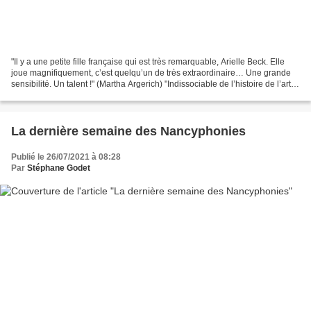
"Il y a une petite fille française qui est très remarquable, Arielle Beck. Elle
joue magnifiquement, c’est quelqu’un de très extraordinaire… Une grande
sensibilité. Un talent !" (Martha Argerich) "Indissociable de l’histoire de l’art,
la précocité n’en...
La dernière semaine des Nancyphonies
Publié le 26/07/2021 à 08:28
Par
Stéphane Godet