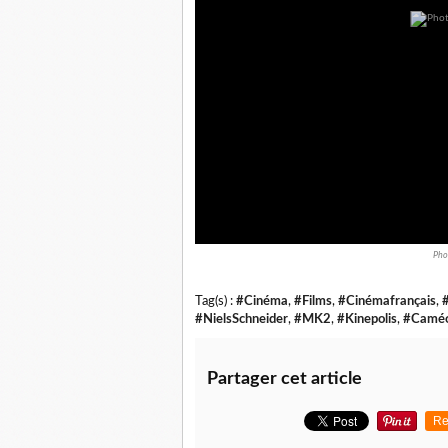
Pho
Tag(s) :
#Cinéma
,
#Films
,
#Cinémafrançais
,
#NielsSchneider
,
#MK2
,
#Kinepolis
,
#Camé
Partager cet article
Re