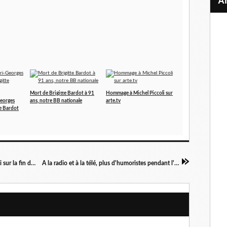
Mort de Brigitte Bardot à 91
Hommage à Michel Piccoli sur
Georges
ans, notre BB nationale
arte.tv
te Bardot
Fracture du PS en Meurthe-et-Moselle sur la loi sur la fin de vie
A la radio et à la télé, plus d'humoristes pendant l'été !