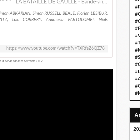
LA BATAILLE DE GAULLE - Bande-annonce Officielle HD
#P
 Simon ABKARIAN, Simon RUSSELL BEALE, Florian LESIEUR,
#C
ITZ, Loïc CORBERY, Anamaria VARTOLOMEI, Niels
#C
#F
#V
#T
https://www.youtube.com/watch?v=TXRfaZ6QZ78
#M
#S
rs la bande annonce des volets 1 et 2
#C
#
#A
#O
#M
20