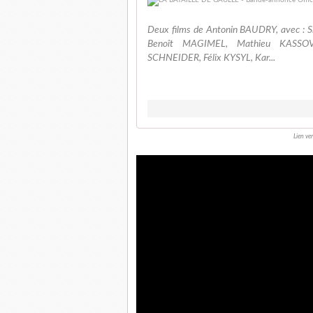
Deux films de Antonin BAUDRY, avec :
Benoît MAGIMEL, Mathieu KASSOV
SCHNEIDER, Félix KYSYL, Kar...
Lien ve