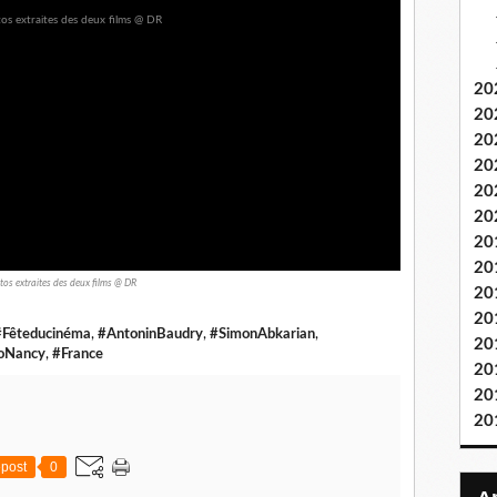
20
20
20
20
20
20
20
20
tos extraites des deux films @ DR
20
20
#Fêteducinéma
,
#AntoninBaudry
,
#SimonAbkarian
,
20
oNancy
,
#France
20
20
20
post
0