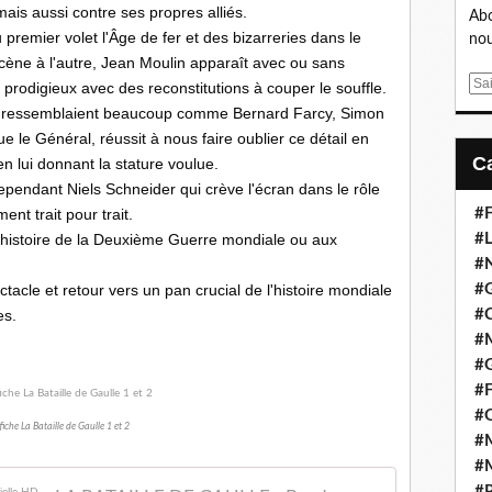
is aussi contre ses propres alliés.
Abo
remier volet l'Âge de fer et des bizarreries dans le 
nou
cène à l'autre, Jean Moulin apparaît avec ou sans 
E
prodigieux avec des reconstitutions à couper le souffle.
m
ui ressemblaient beaucoup comme Bernard Farcy, Simon 
a
e le Général, réussit à nous faire oublier ce détail en 
i
n lui donnant la stature voulue.
l
ependant Niels Schneider qui crève l'écran dans le rôle 
ent trait pour trait.
#F
'histoire de la Deuxième Guerre mondiale ou aux 
#L
#
ctacle et retour vers un pan crucial de l'histoire mondiale 
#G
es.
#
#
#
#F
#
fiche La Bataille de Gaulle 1 et 2
#M
#M
#P