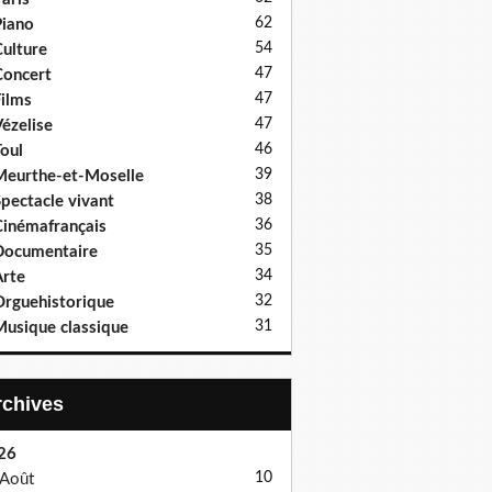
62
iano
54
ulture
47
oncert
47
ilms
47
ézelise
46
oul
39
eurthe-et-Moselle
38
pectacle vivant
36
inémafrançais
35
Documentaire
34
rte
32
rguehistorique
31
usique classique
Archives
26
10
Août