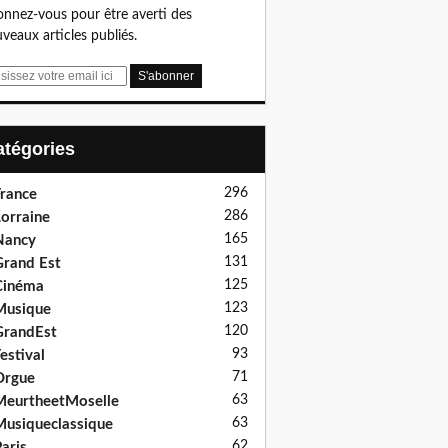
nnez-vous pour être averti des
veaux articles publiés.
Catégories
296
rance
286
orraine
165
Nancy
131
rand Est
125
Cinéma
123
Musique
120
GrandEst
93
estival
71
Orgue
63
eurtheetMoselle
63
usiqueclassique
62
aris