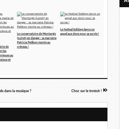
Le festival Solidays lance un
Le conservatoire de Montargis
appel aux dons pour sa survie !
(Loiret) en danger : sa marraine
Patricia Petibon monte au
irie de
créneau !
t les
prévues au
sique et
els dans la musique ?
Choc sur le trottoir !