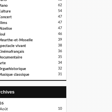
62
iano
54
ulture
47
oncert
47
ilms
47
ézelise
46
oul
39
eurthe-et-Moselle
38
pectacle vivant
36
inémafrançais
35
Documentaire
34
rte
32
rguehistorique
31
usique classique
Archives
26
10
Août