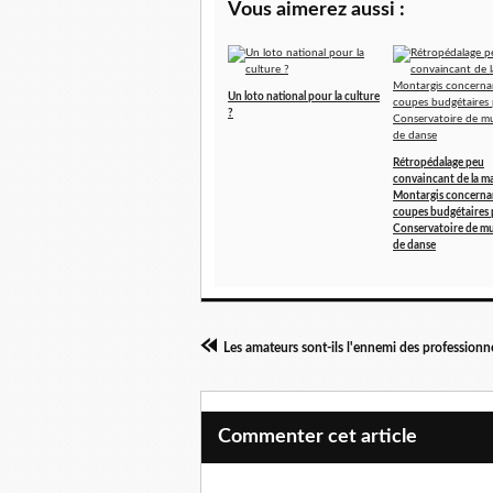
Vous aimerez aussi :
Un loto national pour la culture
?
Rétropédalage peu
convaincant de la ma
Montargis concernan
coupes budgétaires 
Conservatoire de mu
de danse
Les amateurs sont-ils l'ennemi des professionn
Commenter cet article