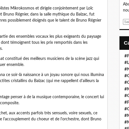
Abo
listes Mikrokosmos et dirigée conjointement par Loïc
nou
 et Bruno Régnier, dans la salle mythique du Balzac, fut
nres possiblement éloignés que le talent de Bruno Régnier
E
m
a
artie des ensembles vocaux les plus exigeants du paysage
i
 dont témoignent tous les prix remportés dans les
l
s.
#F
t constitué des meilleurs musiciens de la scène jazz qui
#L
ouer ensemble.
#
na ce soir-là naissance à un joyau sonore qui nous illumina
#G
tites cristallins du Balzac (qui me rappellent d'ailleurs la
#
#
#
antage penser à de la musique contemporaine, le concert lui
#F
e composite.
#
t, aux accents parfois très sensuels, voire sexuels, ce
#M
 de l'accouplement du choeur et de l'orchestre, dont Bruno
#M
#P