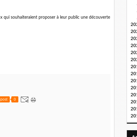
x qui souhaiteraient proposer à leur public une découverte
20
20
20
20
20
20
20
20
20
20
20
post
0
20
20
20