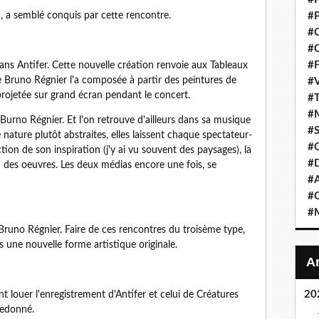
#P
, a semblé conquis par cette rencontre.
#C
#C
#F
ans Antifer. Cette nouvelle création renvoie aux Tableaux
 Bruno Régnier l'a composée à partir des peintures de
#V
projetée sur grand écran pendant le concert.
#T
#M
 Burno Régnier. Et l'on retrouve d'ailleurs dans sa musique
#S
nature plutôt abstraites, elles laissent chaque spectateur-
#C
tion de son inspiration (j'y ai vu souvent des paysages), la
#
n des oeuvres. Les deux médias encore une fois, se
#A
#O
#M
de Bruno Régnier. Faire de ces rencontres du troisème type,
 une nouvelle forme artistique originale.
20
nt louer l'enregistrement d'Antifer et celui de Créatures
redonné.