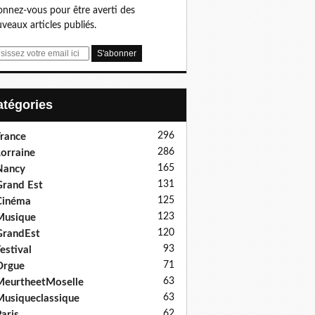
nnez-vous pour être averti des
veaux articles publiés.
Catégories
296
rance
286
orraine
165
Nancy
131
rand Est
125
Cinéma
123
Musique
120
GrandEst
93
estival
71
Orgue
63
eurtheetMoselle
63
usiqueclassique
62
aris