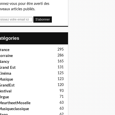
nnez-vous pour être averti des
veaux articles publiés.
Catégories
295
rance
286
orraine
165
Nancy
131
rand Est
125
Cinéma
123
Musique
120
GrandEst
93
estival
71
Orgue
63
eurtheetMoselle
63
usiqueclassique
62
iano