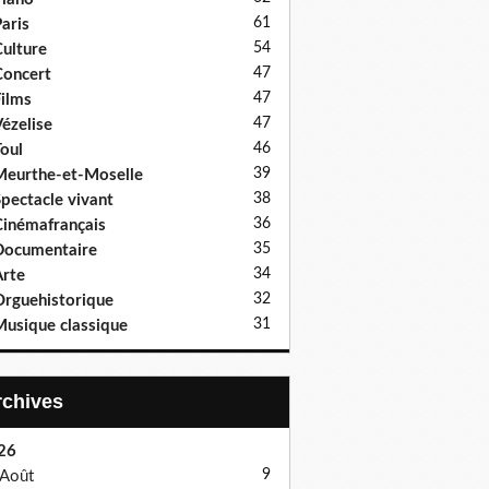
61
aris
54
ulture
47
oncert
47
ilms
47
ézelise
46
oul
39
eurthe-et-Moselle
38
pectacle vivant
36
inémafrançais
35
Documentaire
34
rte
32
rguehistorique
31
usique classique
Archives
26
9
Août