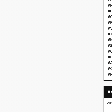
#P
#C
#C
#F
#V
#T
#M
#S
#C
#
#A
#O
#M
20