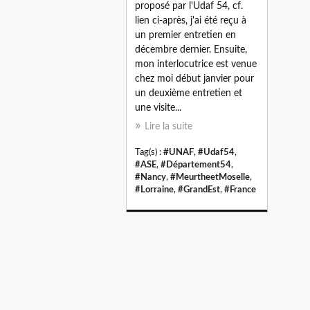
proposé par l'Udaf 54, cf.
lien ci-après, j'ai été reçu à
un premier entretien en
décembre dernier. Ensuite,
mon interlocutrice est venue
chez moi début janvier pour
un deuxième entretien et
une visite...
Lire la suite
Tag(s) :
#UNAF
,
#Udaf54
,
#ASE
,
#Département54
,
#Nancy
,
#MeurtheetMoselle
,
#Lorraine
,
#GrandEst
,
#France