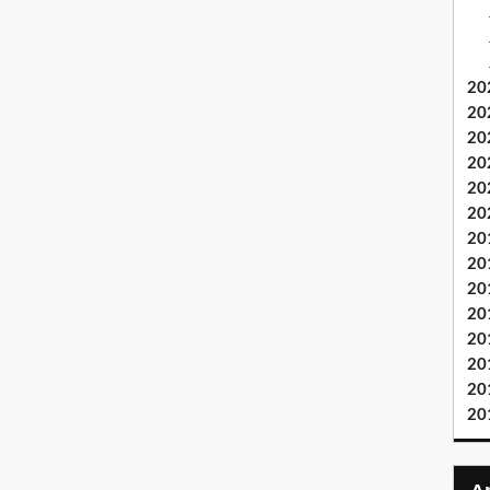
20
20
20
20
20
20
20
20
20
20
20
20
20
20